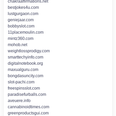
chakraaffirmations.net
bestjokes4u.com
lustgurgaon.com
geniejaar.com
bobbyslot.com
11placemoulin.com
mintz360.com
mohob.net
weightlossprodigy.com
smarttechyinfo.com
digitalnotebook.org
maxualguru.com
bongdasuncity.com
slot-pachi.com
freespinsslot.com
paradisefurballs.com
aveuere.info
cannabinoidtimes.com
greenproductsgui.com