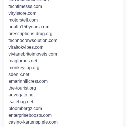
techtimesss.com
virylstore.com
motorstell.com
health150years.com
prescriptions-drug.org
technocrewsolution.com
viraltokvibes.com
vivianebritoimoveis.com
magforbes.net
monkeycap.org
sdenix.net
amarinhillcrest.com
the-tourist.org
advogato.net
isafebag.net
bloombergz.com
enterpriseboosts.com
casino-kartenspiele.com