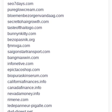
seo7days.com
pureglowcream.com
bloemenbezorgenvandaag.com
secrettohairgrowth.com
tasteofthaitogo.com
bunnynkitty.com
bezopasnik.org
fjmnxga.com
saigonstartransport.com
bangmaxwin.com
infonetive.com
epictacoshop.com
biopuraskinserum.com
californiafinances.info
canadafinance.info
nevadamoney.info
rimene.com
ledepanneur-pigalle.com
dvd-digest.net