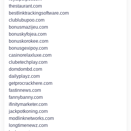
thestaurant.com
bestlinktrackingsoftware.com
clublubupoo.com
bonusmazijeu.com
bonuskyfojea.com
bonuskorokee.com
bonusgexipoy.com
casinorelaxluxe.com
clubetechplay.com
domdombd.com
dailyplayz.com
getprocrackhere.com
fastinnews.com
fannybanny.com
ifinitymarketer.com
jackpotkoning.com
modlinknetworks.com
longtimenewz.com