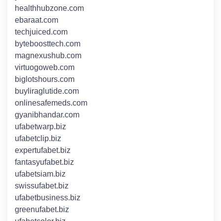
healthhubzone.com
ebaraat.com
techjuiced.com
byteboosttech.com
magnexushub.com
virtuogoweb.com
biglotshours.com
buyliraglutide.com
onlinesafemeds.com
gyanibhandar.com
ufabetwarp.biz
ufabetclip.biz
expertufabet.biz
fantasyufabet.biz
ufabetsiam.biz
swissufabet.biz
ufabetbusiness.biz
greenufabet.biz