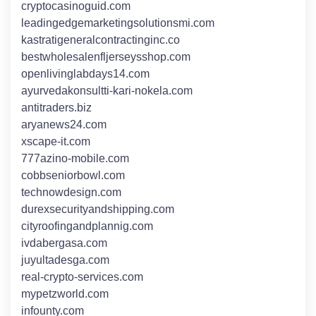
cryptocasinoguid.com
leadingedgemarketingsolutionsmi.com
kastratigeneralcontractinginc.co
bestwholesalenfljerseysshop.com
openlivinglabdays14.com
ayurvedakonsultti-kari-nokela.com
antitraders.biz
aryanews24.com
xscape-it.com
777azino-mobile.com
cobbseniorbowl.com
technowdesign.com
durexsecurityandshipping.com
cityroofingandplannig.com
ivdabergasa.com
juyultadesga.com
real-crypto-services.com
mypetzworld.com
infounty.com