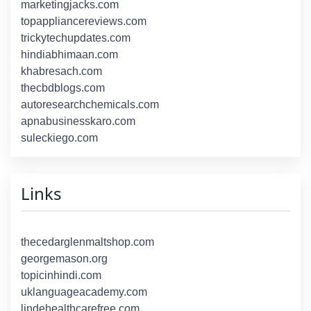
marketingjacks.com
topappliancereviews.com
trickytechupdates.com
hindiabhimaan.com
khabresach.com
thecbdblogs.com
autoresearchchemicals.com
apnabusinesskaro.com
suleckiego.com
Links
thecedarglenmaltshop.com
georgemason.org
topicinhindi.com
uklanguageacademy.com
lindehealthcarefree.com