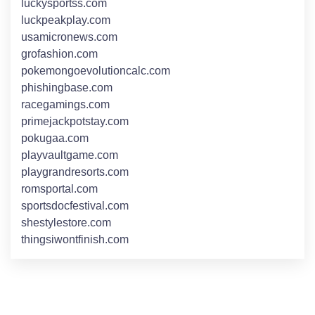
luckysportss.com
luckpeakplay.com
usamicronews.com
grofashion.com
pokemongoevolutioncalc.com
phishingbase.com
racegamings.com
primejackpotstay.com
pokugaa.com
playvaultgame.com
playgrandresorts.com
romsportal.com
sportsdocfestival.com
shestylestore.com
thingsiwontfinish.com