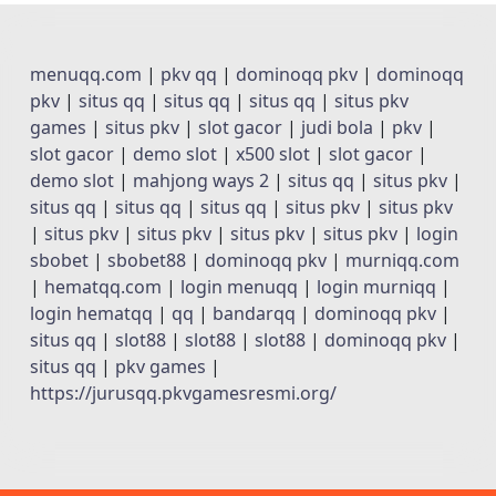
menuqq.com
|
pkv qq
|
dominoqq pkv
|
dominoqq
pkv
|
situs qq
|
situs qq
|
situs qq
|
situs pkv
games
|
situs pkv
|
slot gacor
|
judi bola
|
pkv
|
slot gacor
|
demo slot
|
x500 slot
|
slot gacor
|
demo slot
|
mahjong ways 2
|
situs qq
|
situs pkv
|
situs qq
|
situs qq
|
situs qq
|
situs pkv
|
situs pkv
|
situs pkv
|
situs pkv
|
situs pkv
|
situs pkv
|
login
sbobet
|
sbobet88
|
dominoqq pkv
|
murniqq.com
|
hematqq.com
|
login menuqq
|
login murniqq
|
login hematqq
|
qq
|
bandarqq
|
dominoqq pkv
|
situs qq
|
slot88
|
slot88
|
slot88
|
dominoqq pkv
|
situs qq
|
pkv games
|
https://jurusqq.pkvgamesresmi.org/