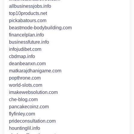
allbusinessjobs.info
top10products.net
pickabatours.com
beastmode-bodybuilding.com
financelplan.info
businessfuture.info
infojudibet.com
cbdmap.info
deanbeanxn.com
matkarajdhanigame.com
popthrone.com
world-slots.com
imakewebsolution.com
che-blog.com
pancakecoinz.com
flyfinley.com
prideconsultation.com
hountinglil.info