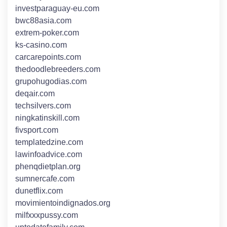
investparaguay-eu.com
bwc88asia.com
extrem-poker.com
ks-casino.com
carcarepoints.com
thedoodlebreeders.com
grupohugodias.com
deqair.com
techsilvers.com
ningkatinskill.com
fivsport.com
templatedzine.com
lawinfoadvice.com
phenqdietplan.org
sumnercafe.com
dunetflix.com
movimientoindignados.org
milfxxxpussy.com