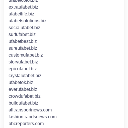
ufabetcolor.biz
extraufabet.biz
ufabetlife.biz
ufabetsolutions.biz
socialufabet.biz
surfufabet.biz
ufabetbest.biz
sureufabet.biz
customufabet.biz
storyufabet.biz
epicufabet.biz
crystalufabet.biz
ufabetok.biz
everufabet.biz
crowdufabet.biz
buildufabet.biz
alltransportnews.com
fashiontrandsnews.com
bbcreporters.com