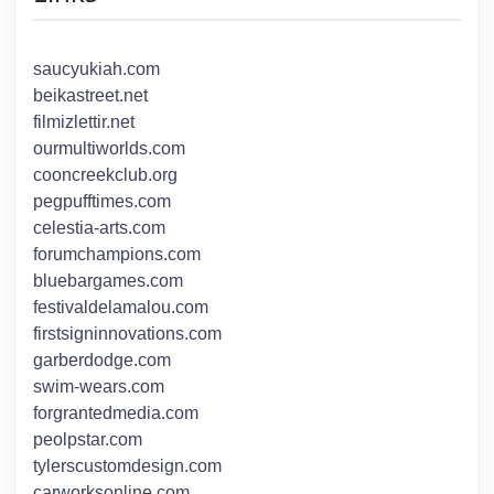
saucyukiah.com
beikastreet.net
filmizlettir.net
ourmultiworlds.com
cooncreekclub.org
pegpufftimes.com
celestia-arts.com
forumchampions.com
bluebargames.com
festivaldelamalou.com
firstsigninnovations.com
garberdodge.com
swim-wears.com
forgrantedmedia.com
peolpstar.com
tylerscustomdesign.com
carworksonline.com