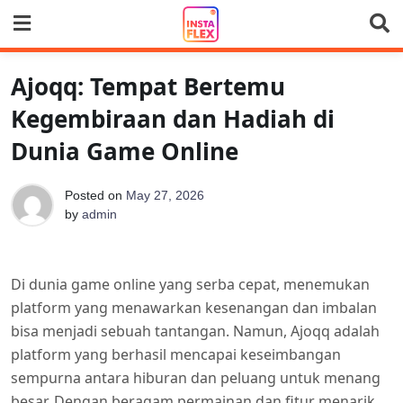
Skip
to
content
Ajoqq: Tempat Bertemu
Kegembiraan dan Hadiah di
Dunia Game Online
Posted on
May 27, 2026
by
admin
Di dunia game online yang serba cepat, menemukan
platform yang menawarkan kesenangan dan imbalan
bisa menjadi sebuah tantangan. Namun, Ajoqq adalah
platform yang berhasil mencapai keseimbangan
sempurna antara hiburan dan peluang untuk menang
besar. Dengan beragam permainan dan fitur menarik,