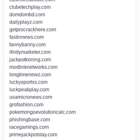
clubetechplay.com
domdombd.com
dailyplayz.com
getprocrackhere.com
fastinnews.com
fannybanny.com
ifinitymarketer.com
jackpotkoning.com
modlinknetworks.com
longtimenewz.com
luckysportss.com
luckpeakplay.com
usamicronews.com
grofashion.com
pokemongoevolutioncalc.com
phishingbase.com
racegamings.com
primejackpotstay.com