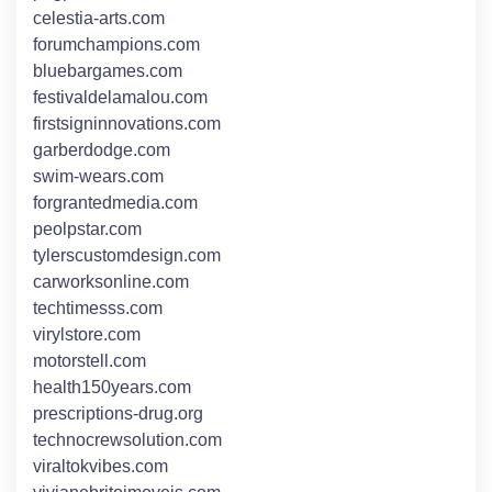
celestia-arts.com
forumchampions.com
bluebargames.com
festivaldelamalou.com
firstsigninnovations.com
garberdodge.com
swim-wears.com
forgrantedmedia.com
peolpstar.com
tylerscustomdesign.com
carworksonline.com
techtimesss.com
virylstore.com
motorstell.com
health150years.com
prescriptions-drug.org
technocrewsolution.com
viraltokvibes.com