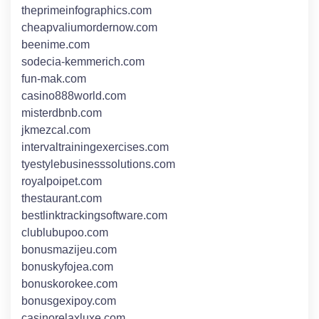
theprimeinfographics.com
cheapvaliumordernow.com
beenime.com
sodecia-kemmerich.com
fun-mak.com
casino888world.com
misterdbnb.com
jkmezcal.com
intervaltrainingexercises.com
tyestylebusinesssolutions.com
royalpoipet.com
thestaurant.com
bestlinktrackingsoftware.com
clublubupoo.com
bonusmazijeu.com
bonuskyfojea.com
bonuskorokee.com
bonusgexipoy.com
casinorelaxluxe.com