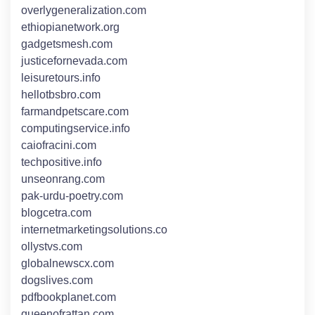
overlygeneralization.com
ethiopianetwork.org
gadgetsmesh.com
justicefornevada.com
leisuretours.info
hellotbsbro.com
farmandpetscare.com
computingservice.info
caiofracini.com
techpositive.info
unseonrang.com
pak-urdu-poetry.com
blogcetra.com
internetmarketingsolutions.co
ollystvs.com
globalnewscx.com
dogslives.com
pdfbookplanet.com
queenofrattan.com