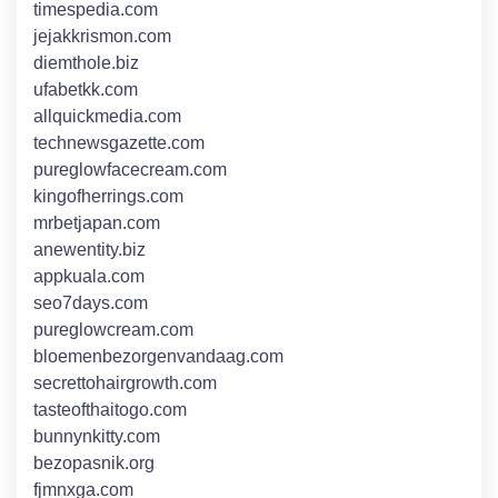
timespedia.com
jejakkrismon.com
diemthole.biz
ufabetkk.com
allquickmedia.com
technewsgazette.com
pureglowfacecream.com
kingofherrings.com
mrbetjapan.com
anewentity.biz
appkuala.com
seo7days.com
pureglowcream.com
bloemenbezorgenvandaag.com
secrettohairgrowth.com
tasteofthaitogo.com
bunnynkitty.com
bezopasnik.org
fjmnxga.com