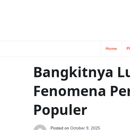
Skip
to
content
Home
P
Bangkitnya L
Fenomena Pe
Populer
Posted on
October 9, 2025