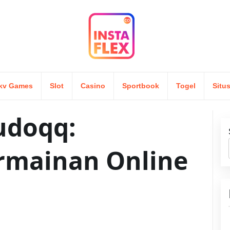
Situs Poker Onlin
kv Games
Slot
Casino
Sportbook
Togel
Situ
Kualita
udoqq:
rmainan Online