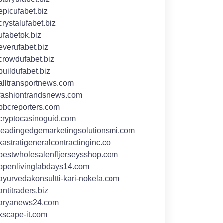
epicufabet.biz
crystalufabet.biz
ufabetok.biz
everufabet.biz
crowdufabet.biz
buildufabet.biz
alltransportnews.com
fashiontrandsnews.com
bbcreporters.com
cryptocasinoguid.com
leadingedgemarketingsolutionsmi.com
kastratigeneralcontractinginc.co
bestwholesalenfljerseysshop.com
openlivinglabdays14.com
ayurvedakonsultti-kari-nokela.com
antitraders.biz
aryanews24.com
xscape-it.com