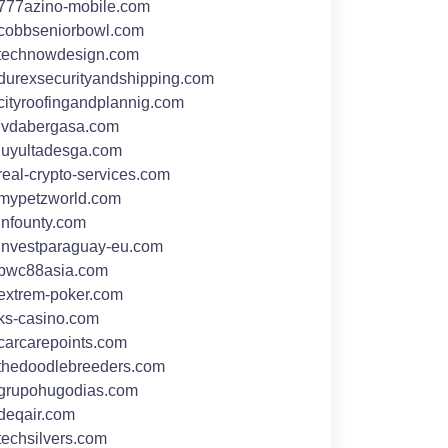
777azino-mobile.com
cobbseniorbowl.com
technowdesign.com
durexsecurityandshipping.com
cityroofingandplannig.com
ivdabergasa.com
juyultadesga.com
real-crypto-services.com
mypetzworld.com
infounty.com
investparaguay-eu.com
bwc88asia.com
extrem-poker.com
ks-casino.com
carcarepoints.com
thedoodlebreeders.com
grupohugodias.com
deqair.com
techsilvers.com