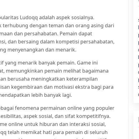
pularitas Ludoqq adalah aspek sosialnya.
 terhubung dengan teman dan orang asing dari
maan dan persahabatan. Pemain dapat
si, dan bersaing dalam kompetisi persahabatan,
ng menyenangkan dan menarik.
tif yang menarik banyak pemain. Game ini
at, memungkinkan pemain melihat bagaimana
dan berusaha meningkatkan keterampilan
isan kegembiraan dan motivasi ekstra bagi para
endapatkan lebih banyak lagi.
ebagai fenomena permainan online yang populer
bilitas, aspek sosial, dan sifat kompetitifnya.
e online untuk hiburan dan interaksi sosial,
qq telah memikat hati para pemain di seluruh