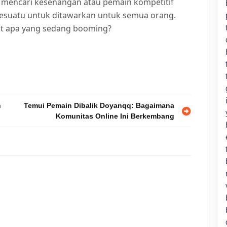
g mencari kesenangan atau pemain kompetitif
sesuatu untuk ditawarkan untuk semua orang.
at apa yang sedang booming?
n
Temui Pemain Dibalik Doyanqq: Bagaimana
Komunitas Online Ini Berkembang