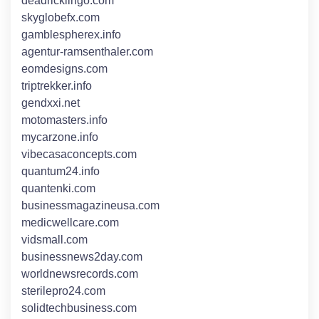
deadricklingo.com
skyglobefx.com
gamblespherex.info
agentur-ramsenthaler.com
eomdesigns.com
triptrekker.info
gendxxi.net
motomasters.info
mycarzone.info
vibecasaconcepts.com
quantum24.info
quantenki.com
businessmagazineusa.com
medicwellcare.com
vidsmall.com
businessnews2day.com
worldnewsrecords.com
sterilepro24.com
solidtechbusiness.com