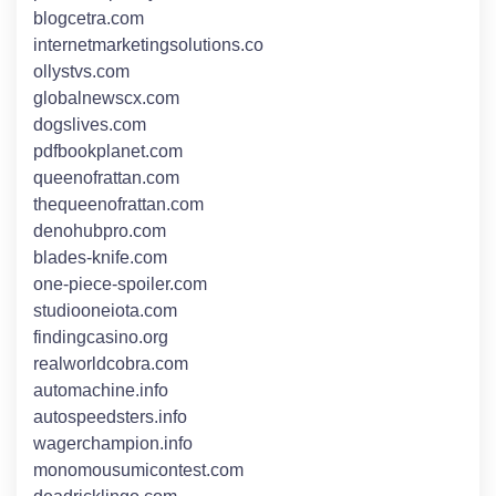
blogcetra.com
internetmarketingsolutions.co
ollystvs.com
globalnewscx.com
dogslives.com
pdfbookplanet.com
queenofrattan.com
thequeenofrattan.com
denohubpro.com
blades-knife.com
one-piece-spoiler.com
studiooneiota.com
findingcasino.org
realworldcobra.com
automachine.info
autospeedsters.info
wagerchampion.info
monomousumicontest.com