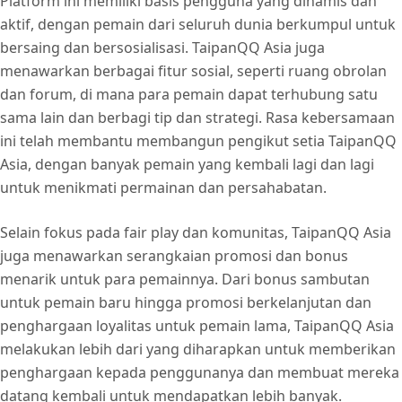
Platform ini memiliki basis pengguna yang dinamis dan
aktif, dengan pemain dari seluruh dunia berkumpul untuk
bersaing dan bersosialisasi. TaipanQQ Asia juga
menawarkan berbagai fitur sosial, seperti ruang obrolan
dan forum, di mana para pemain dapat terhubung satu
sama lain dan berbagi tip dan strategi. Rasa kebersamaan
ini telah membantu membangun pengikut setia TaipanQQ
Asia, dengan banyak pemain yang kembali lagi dan lagi
untuk menikmati permainan dan persahabatan.
Selain fokus pada fair play dan komunitas, TaipanQQ Asia
juga menawarkan serangkaian promosi dan bonus
menarik untuk para pemainnya. Dari bonus sambutan
untuk pemain baru hingga promosi berkelanjutan dan
penghargaan loyalitas untuk pemain lama, TaipanQQ Asia
melakukan lebih dari yang diharapkan untuk memberikan
penghargaan kepada penggunanya dan membuat mereka
datang kembali untuk mendapatkan lebih banyak.