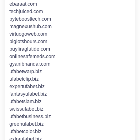
ebaraat.com
techjuiced.com
byteboosttech.com
magnexushub.com
virtuogoweb.com
biglotshours.com
buyliraglutide.com
onlinesafemeds.com
gyanibhandar.com
ufabetwarp.biz
ufabetclip.biz
expertufabet.biz
fantasyufabet.biz
ufabetsiam.biz
swissufabet.biz
ufabetbusiness.biz
greenufabet.biz
ufabetcolor.biz
extraufabet.biz