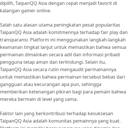
dipilih, TaipanQQ Asia dengan cepat menjadi favorit di
kalangan gamer online.
Salah satu alasan utama peningkatan pesat popularitas
TaipanQQ Asia adalah komitmennya terhadap fair play dan
transparansi. Platform ini menggunakan langkah-langkah
keamanan tingkat lanjut untuk memastikan bahwa semua
permainan dimainkan secara adil dan informasi pribadi
pengguna tetap aman dan terlindungi. Selain itu,
TaipanQQ Asia secara rutin mengaudit permainannya
untuk memastikan bahwa permainan tersebut bebas dari
gangguan atau kecurangan apa pun, sehingga
memberikan ketenangan pikiran bagi para pemain bahwa
mereka bermain di level yang sama.
Faktor lain yang berkontribusi terhadap kesuksesan
TaipanQQ Asia adalah komunitas pemainnya yang kuat.