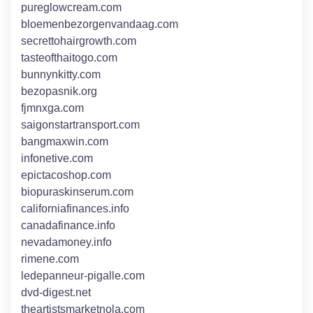
pureglowcream.com
bloemenbezorgenvandaag.com
secrettohairgrowth.com
tasteofthaitogo.com
bunnynkitty.com
bezopasnik.org
fjmnxga.com
saigonstartransport.com
bangmaxwin.com
infonetive.com
epictacoshop.com
biopuraskinserum.com
californiafinances.info
canadafinance.info
nevadamoney.info
rimene.com
ledepanneur-pigalle.com
dvd-digest.net
theartistsmarketnola.com