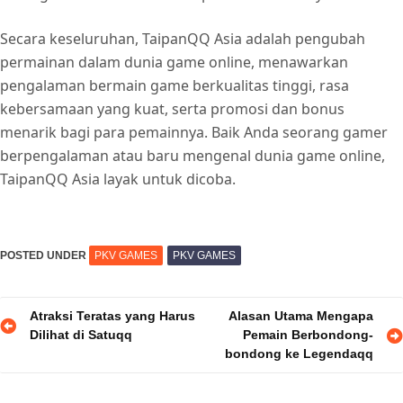
Secara keseluruhan, TaipanQQ Asia adalah pengubah
permainan dalam dunia game online, menawarkan
pengalaman bermain game berkualitas tinggi, rasa
kebersamaan yang kuat, serta promosi dan bonus
menarik bagi para pemainnya. Baik Anda seorang gamer
berpengalaman atau baru mengenal dunia game online,
TaipanQQ Asia layak untuk dicoba.
POSTED UNDER
PKV GAMES
PKV GAMES
Post
Atraksi Teratas yang Harus
Alasan Utama Mengapa
Dilihat di Satuqq
Pemain Berbondong-
navigation
bondong ke Legendaqq