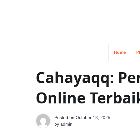
Skip
to
content
Home
P
Cahayaqq: Pe
Online Terbai
Posted on
October 18, 2025
by
admin