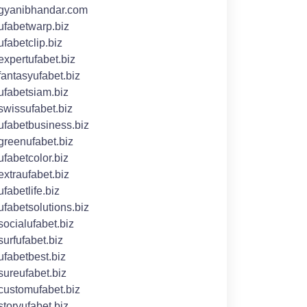
gyanibhandar.com
ufabetwarp.biz
ufabetclip.biz
expertufabet.biz
fantasyufabet.biz
ufabetsiam.biz
swissufabet.biz
ufabetbusiness.biz
greenufabet.biz
ufabetcolor.biz
extraufabet.biz
ufabetlife.biz
ufabetsolutions.biz
socialufabet.biz
surfufabet.biz
ufabetbest.biz
sureufabet.biz
customufabet.biz
storyufabet.biz