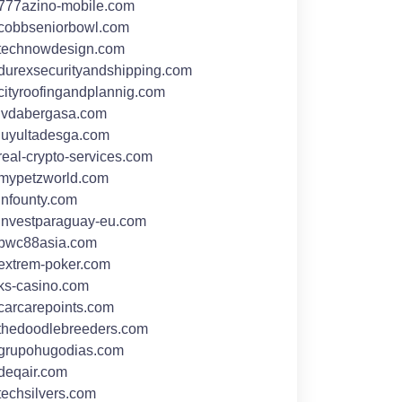
777azino-mobile.com
cobbseniorbowl.com
technowdesign.com
durexsecurityandshipping.com
cityroofingandplannig.com
ivdabergasa.com
juyultadesga.com
real-crypto-services.com
mypetzworld.com
infounty.com
investparaguay-eu.com
bwc88asia.com
extrem-poker.com
ks-casino.com
carcarepoints.com
thedoodlebreeders.com
grupohugodias.com
deqair.com
techsilvers.com