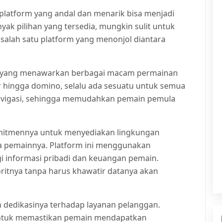
platform yang andal dan menarik bisa menjadi
ak pilihan yang tersedia, mungkin sulit untuk
alah satu platform yang menonjol diantara
ne yang menawarkan berbagai macam permainan
r hingga domino, selalu ada sesuatu untuk semua
navigasi, sehingga memudahkan pemain pemula
omitmennya untuk menyediakan lingkungan
ra pemainnya. Platform ini menggunakan
gi informasi pribadi dan keuangan pemain.
ritnya tanpa harus khawatir datanya akan
h dedikasinya terhadap layanan pelanggan.
untuk memastikan pemain mendapatkan