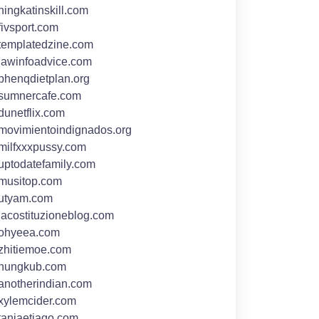
ningkatinskill.com
fivsport.com
templatedzine.com
lawinfoadvice.com
phenqdietplan.org
sumnercafe.com
dunetflix.com
movimientoindignados.org
milfxxxpussy.com
uptodatefamily.com
musitop.com
utyam.com
lacostituzioneblog.com
ohyeea.com
zhitiemoe.com
nungkub.com
anotherindian.com
xylemcider.com
taniaetiago.com