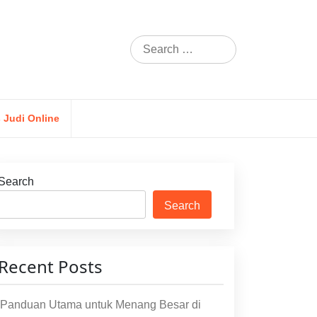
Search
for:
e Terpopuler dengan
s Judi Online
s Terbaik
Search
Search
Recent Posts
Panduan Utama untuk Menang Besar di