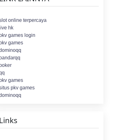
slot online terpercaya
live hk
pkv games login
pkv games
dominoqq
bandarqq
poker
qq
pkv games
situs pkv games
dominoqq
Links