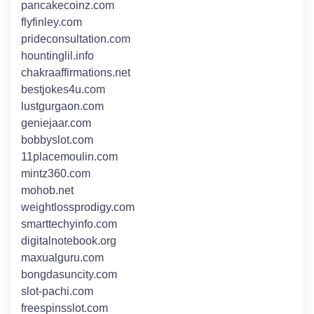
pancakecoinz.com
flyfinley.com
prideconsultation.com
hountinglil.info
chakraaffirmations.net
bestjokes4u.com
lustgurgaon.com
geniejaar.com
bobbyslot.com
11placemoulin.com
mintz360.com
mohob.net
weightlossprodigy.com
smarttechyinfo.com
digitalnotebook.org
maxualguru.com
bongdasuncity.com
slot-pachi.com
freespinsslot.com