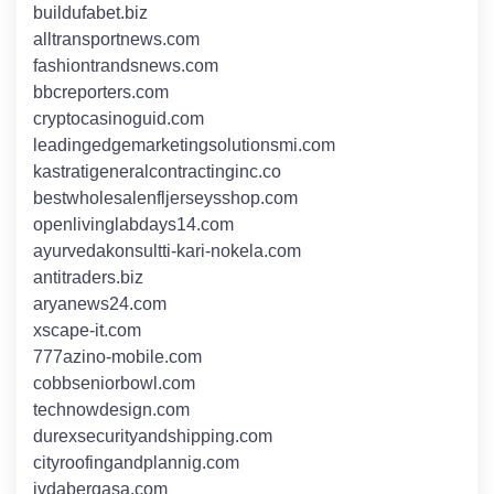
buildufabet.biz
alltransportnews.com
fashiontrandsnews.com
bbcreporters.com
cryptocasinoguid.com
leadingedgemarketingsolutionsmi.com
kastratigeneralcontractinginc.co
bestwholesalenfljerseysshop.com
openlivinglabdays14.com
ayurvedakonsultti-kari-nokela.com
antitraders.biz
aryanews24.com
xscape-it.com
777azino-mobile.com
cobbseniorbowl.com
technowdesign.com
durexsecurityandshipping.com
cityroofingandplannig.com
ivdabergasa.com