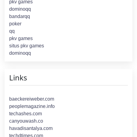
pkv games
dominoqq
bandarqq
poker
qq
pkv games
situs pkv games
dominoqq
Links
baeckereiweber.com
peoplemagazine.info
techashes.com
canyouwash.co
havadisantalya.com
techdtimes.com