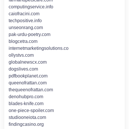
computingservice.info
caiofracini.com
techpositive.info
unseonrang.com
pak-urdu-poetry.com
blogcetra.com
internetmarketingsolutions.co
ollystvs.com
globalnewscx.com
dogslives.com
pdfbookplanet.com
queenofrattan.com
thequeenofrattan.com
denohubpro.com
blades-knife.com
one-piece-spoiler.com
studiooneiota.com
findingcasino.org