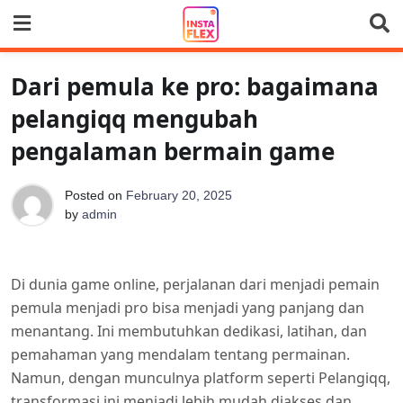
Skip
to
content
Dari pemula ke pro: bagaimana
pelangiqq mengubah
pengalaman bermain game
Posted on
February 20, 2025
by
admin
Di dunia game online, perjalanan dari menjadi pemain
pemula menjadi pro bisa menjadi yang panjang dan
menantang. Ini membutuhkan dedikasi, latihan, dan
pemahaman yang mendalam tentang permainan.
Namun, dengan munculnya platform seperti Pelangiqq,
transformasi ini menjadi lebih mudah diakses dan