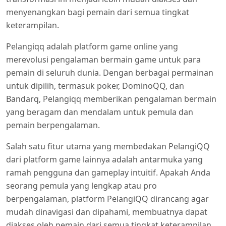
menyenangkan bagi pemain dari semua tingkat
keterampilan.
Pelangiqq adalah platform game online yang
merevolusi pengalaman bermain game untuk para
pemain di seluruh dunia. Dengan berbagai permainan
untuk dipilih, termasuk poker, DominoQQ, dan
Bandarq, Pelangiqq memberikan pengalaman bermain
yang beragam dan mendalam untuk pemula dan
pemain berpengalaman.
Salah satu fitur utama yang membedakan PelangiQQ
dari platform game lainnya adalah antarmuka yang
ramah pengguna dan gameplay intuitif. Apakah Anda
seorang pemula yang lengkap atau pro
berpengalaman, platform PelangiQQ dirancang agar
mudah dinavigasi dan dipahami, membuatnya dapat
diakses oleh pemain dari semua tingkat keterampilan.