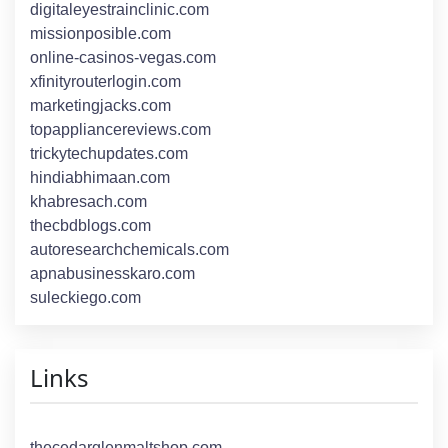
digitaleyestrainclinic.com
missionposible.com
online-casinos-vegas.com
xfinityrouterlogin.com
marketingjacks.com
topappliancereviews.com
trickytechupdates.com
hindiabhimaan.com
khabresach.com
thecbdblogs.com
autoresearchchemicals.com
apnabusinesskaro.com
suleckiego.com
Links
thecedarglenmaltshop.com