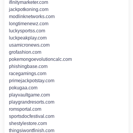
ifinitymarketer.com
jackpotkoning.com
modlinknetworks.com
longtimenewz.com
luckysportss.com
luckpeakplay.com
usamicronews.com
grofashion.com
pokemongoevolutioncalc.com
phishingbase.com
racegamings.com
primejackpotstay.com
pokugaa.com
playvaultgame.com
playgrandresorts.com
romsportal.com
sportsdocfestival.com
shestylestore.com
thingsiwontfinish.com