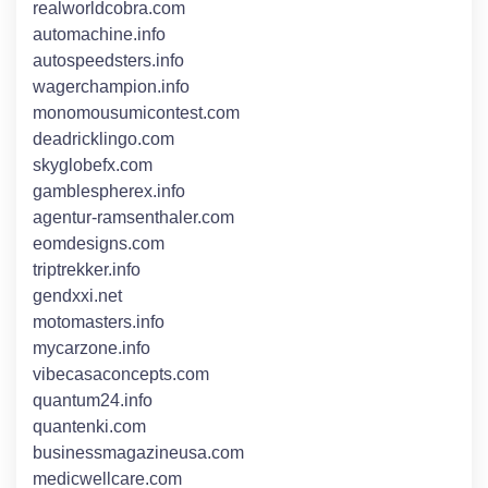
realworldcobra.com
automachine.info
autospeedsters.info
wagerchampion.info
monomousumicontest.com
deadricklingo.com
skyglobefx.com
gamblespherex.info
agentur-ramsenthaler.com
eomdesigns.com
triptrekker.info
gendxxi.net
motomasters.info
mycarzone.info
vibecasaconcepts.com
quantum24.info
quantenki.com
businessmagazineusa.com
medicwellcare.com