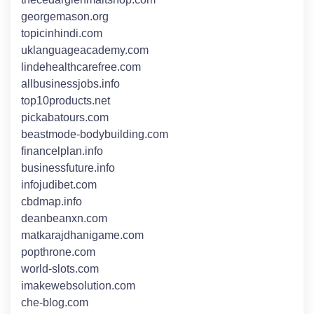
georgemason.org
topicinhindi.com
uklanguageacademy.com
lindehealthcarefree.com
allbusinessjobs.info
top10products.net
pickabatours.com
beastmode-bodybuilding.com
financelplan.info
businessfuture.info
infojudibet.com
cbdmap.info
deanbeanxn.com
matkarajdhanigame.com
popthrone.com
world-slots.com
imakewebsolution.com
che-blog.com