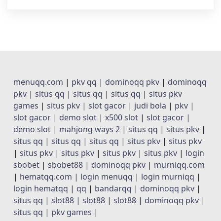
menuqq.com
|
pkv qq
|
dominoqq pkv
|
dominoqq
pkv
|
situs qq
|
situs qq
|
situs qq
|
situs pkv
games
|
situs pkv
|
slot gacor
|
judi bola
|
pkv
|
slot gacor
|
demo slot
|
x500 slot
|
slot gacor
|
demo slot
|
mahjong ways 2
|
situs qq
|
situs pkv
|
situs qq
|
situs qq
|
situs qq
|
situs pkv
|
situs pkv
|
situs pkv
|
situs pkv
|
situs pkv
|
situs pkv
|
login
sbobet
|
sbobet88
|
dominoqq pkv
|
murniqq.com
|
hematqq.com
|
login menuqq
|
login murniqq
|
login hematqq
|
qq
|
bandarqq
|
dominoqq pkv
|
situs qq
|
slot88
|
slot88
|
slot88
|
dominoqq pkv
|
situs qq
|
pkv games
|