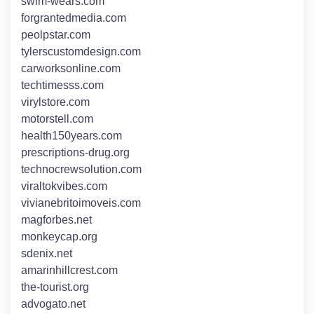
swim-wears.com
forgrantedmedia.com
peolpstar.com
tylerscustomdesign.com
carworksonline.com
techtimesss.com
virylstore.com
motorstell.com
health150years.com
prescriptions-drug.org
technocrewsolution.com
viraltokvibes.com
vivianebritoimoveis.com
magforbes.net
monkeycap.org
sdenix.net
amarinhillcrest.com
the-tourist.org
advogato.net