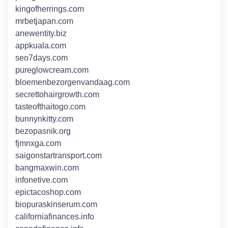
kingofherrings.com
mrbetjapan.com
anewentity.biz
appkuala.com
seo7days.com
pureglowcream.com
bloemenbezorgenvandaag.com
secrettohairgrowth.com
tasteofthaitogo.com
bunnynkitty.com
bezopasnik.org
fjmnxga.com
saigonstartransport.com
bangmaxwin.com
infonetive.com
epictacoshop.com
biopuraskinserum.com
californiafinances.info