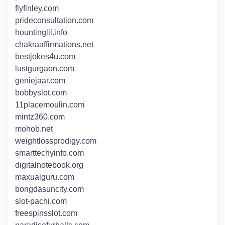
flyfinley.com
prideconsultation.com
hountinglil.info
chakraaffirmations.net
bestjokes4u.com
lustgurgaon.com
geniejaar.com
bobbyslot.com
11placemoulin.com
mintz360.com
mohob.net
weightlossprodigy.com
smarttechyinfo.com
digitalnotebook.org
maxualguru.com
bongdasuncity.com
slot-pachi.com
freespinsslot.com