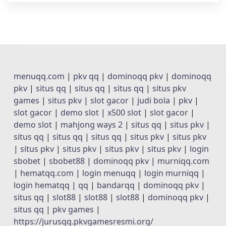
menuqq.com
|
pkv qq
|
dominoqq pkv
|
dominoqq
pkv
|
situs qq
|
situs qq
|
situs qq
|
situs pkv
games
|
situs pkv
|
slot gacor
|
judi bola
|
pkv
|
slot gacor
|
demo slot
|
x500 slot
|
slot gacor
|
demo slot
|
mahjong ways 2
|
situs qq
|
situs pkv
|
situs qq
|
situs qq
|
situs qq
|
situs pkv
|
situs pkv
|
situs pkv
|
situs pkv
|
situs pkv
|
situs pkv
|
login
sbobet
|
sbobet88
|
dominoqq pkv
|
murniqq.com
|
hematqq.com
|
login menuqq
|
login murniqq
|
login hematqq
|
qq
|
bandarqq
|
dominoqq pkv
|
situs qq
|
slot88
|
slot88
|
slot88
|
dominoqq pkv
|
situs qq
|
pkv games
|
https://jurusqq.pkvgamesresmi.org/