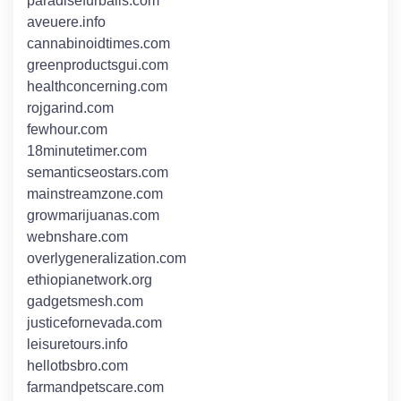
paradisefurballs.com
aveuere.info
cannabinoidtimes.com
greenproductsgui.com
healthconcerning.com
rojgarind.com
fewhour.com
18minutetimer.com
semanticseostars.com
mainstreamzone.com
growmarijuanas.com
webnshare.com
overlygeneralization.com
ethiopianetwork.org
gadgetsmesh.com
justicefornevada.com
leisuretours.info
hellotbsbro.com
farmandpetscare.com