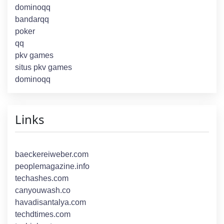
dominoqq
bandarqq
poker
qq
pkv games
situs pkv games
dominoqq
Links
baeckereiweber.com
peoplemagazine.info
techashes.com
canyouwash.co
havadisantalya.com
techdtimes.com