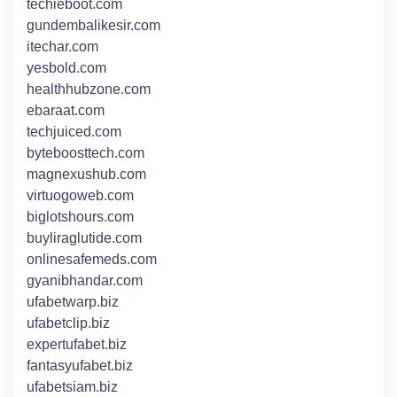
techieboot.com
gundembalikesir.com
itechar.com
yesbold.com
healthhubzone.com
ebaraat.com
techjuiced.com
byteboosttech.com
magnexushub.com
virtuogoweb.com
biglotshours.com
buyliraglutide.com
onlinesafemeds.com
gyanibhandar.com
ufabetwarp.biz
ufabetclip.biz
expertufabet.biz
fantasyufabet.biz
ufabetsiam.biz