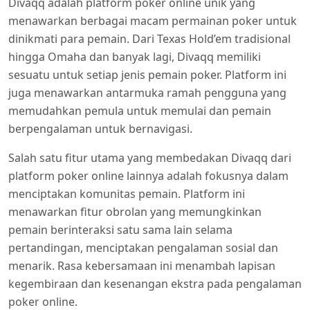
Divaqq adalah platform poker online unik yang
menawarkan berbagai macam permainan poker untuk
dinikmati para pemain. Dari Texas Hold’em tradisional
hingga Omaha dan banyak lagi, Divaqq memiliki
sesuatu untuk setiap jenis pemain poker. Platform ini
juga menawarkan antarmuka ramah pengguna yang
memudahkan pemula untuk memulai dan pemain
berpengalaman untuk bernavigasi.
Salah satu fitur utama yang membedakan Divaqq dari
platform poker online lainnya adalah fokusnya dalam
menciptakan komunitas pemain. Platform ini
menawarkan fitur obrolan yang memungkinkan
pemain berinteraksi satu sama lain selama
pertandingan, menciptakan pengalaman sosial dan
menarik. Rasa kebersamaan ini menambah lapisan
kegembiraan dan kesenangan ekstra pada pengalaman
poker online.