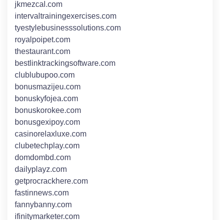
jkmezcal.com
intervaltrainingexercises.com
tyestylebusinesssolutions.com
royalpoipet.com
thestaurant.com
bestlinktrackingsoftware.com
clublubupoo.com
bonusmazijeu.com
bonuskyfojea.com
bonuskorokee.com
bonusgexipoy.com
casinorelaxluxe.com
clubetechplay.com
domdombd.com
dailyplayz.com
getprocrackhere.com
fastinnews.com
fannybanny.com
ifinitymarketer.com