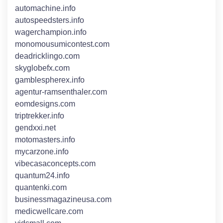
automachine.info
autospeedsters.info
wagerchampion.info
monomousumicontest.com
deadricklingo.com
skyglobefx.com
gamblespherex.info
agentur-ramsenthaler.com
eomdesigns.com
triptrekker.info
gendxxi.net
motomasters.info
mycarzone.info
vibecasaconcepts.com
quantum24.info
quantenki.com
businessmagazineusa.com
medicwellcare.com