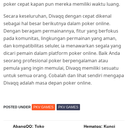
poker cepat kapan pun mereka memiliki waktu luang.
Secara keseluruhan, Divaqq dengan cepat dikenal
sebagai hal besar berikutnya dalam poker online.
Dengan beragam permainannya, fitur yang berfokus
pada komunitas, lingkungan permainan yang aman,
dan kompatibilitas seluler, ia menawarkan segala yang
dicari pemain dalam platform poker online. Baik Anda
seorang profesional poker berpengalaman atau
pemula yang ingin memulai, Divaqq memiliki sesuatu
untuk semua orang. Cobalah dan lihat sendiri mengapa
Divaqq adalah masa depan poker online.
POSTED UNDER
PKV GAMES
PKV GAMES
Post
AbangQQ: Toko
Hematqq: Kunci