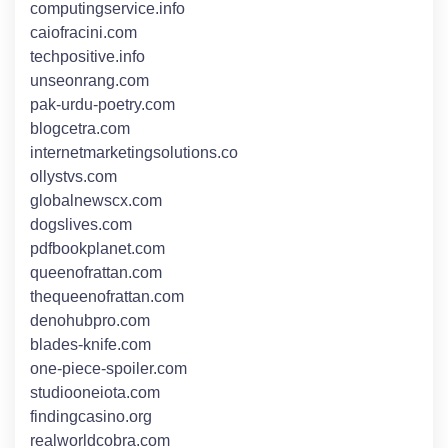
computingservice.info
caiofracini.com
techpositive.info
unseonrang.com
pak-urdu-poetry.com
blogcetra.com
internetmarketingsolutions.co
ollystvs.com
globalnewscx.com
dogslives.com
pdfbookplanet.com
queenofrattan.com
thequeenofrattan.com
denohubpro.com
blades-knife.com
one-piece-spoiler.com
studiooneiota.com
findingcasino.org
realworldcobra.com