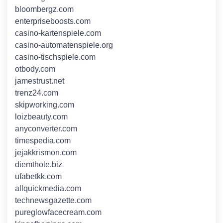
bloombergz.com
enterpriseboosts.com
casino-kartenspiele.com
casino-automatenspiele.org
casino-tischspiele.com
otbody.com
jamestrust.net
trenz24.com
skipworking.com
loizbeauty.com
anyconverter.com
timespedia.com
jejakkrismon.com
diemthole.biz
ufabetkk.com
allquickmedia.com
technewsgazette.com
pureglowfacecream.com