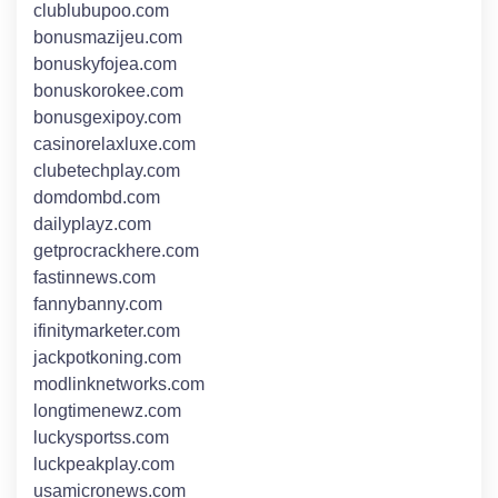
clublubupoo.com
bonusmazijeu.com
bonuskyfojea.com
bonuskorokee.com
bonusgexipoy.com
casinorelaxluxe.com
clubetechplay.com
domdombd.com
dailyplayz.com
getprocrackhere.com
fastinnews.com
fannybanny.com
ifinitymarketer.com
jackpotkoning.com
modlinknetworks.com
longtimenewz.com
luckysportss.com
luckpeakplay.com
usamicronews.com