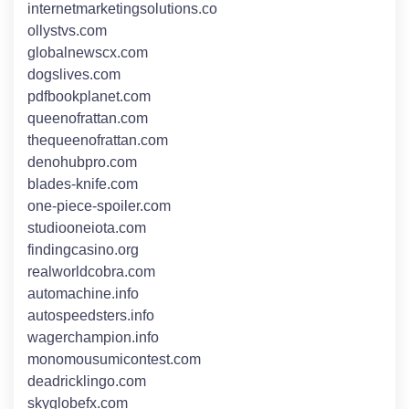
internetmarketingsolutions.co
ollystvs.com
globalnewscx.com
dogslives.com
pdfbookplanet.com
queenofrattan.com
thequeenofrattan.com
denohubpro.com
blades-knife.com
one-piece-spoiler.com
studiooneiota.com
findingcasino.org
realworldcobra.com
automachine.info
autospeedsters.info
wagerchampion.info
monomousumicontest.com
deadricklingo.com
skyglobefx.com