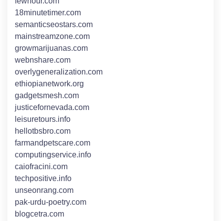
fewhour.com
18minutetimer.com
semanticseostars.com
mainstreamzone.com
growmarijuanas.com
webnshare.com
overlygeneralization.com
ethiopianetwork.org
gadgetsmesh.com
justicefornevada.com
leisuretours.info
hellotbsbro.com
farmandpetscare.com
computingservice.info
caiofracini.com
techpositive.info
unseonrang.com
pak-urdu-poetry.com
blogcetra.com