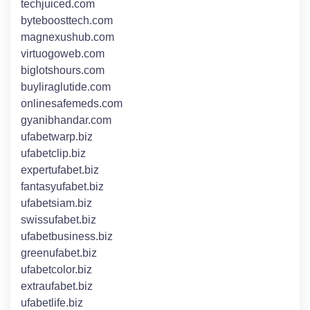
techjuiced.com
byteboosttech.com
magnexushub.com
virtuogoweb.com
biglotshours.com
buyliraglutide.com
onlinesafemeds.com
gyanibhandar.com
ufabetwarp.biz
ufabetclip.biz
expertufabet.biz
fantasyufabet.biz
ufabetsiam.biz
swissufabet.biz
ufabetbusiness.biz
greenufabet.biz
ufabetcolor.biz
extraufabet.biz
ufabetlife.biz