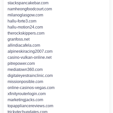
stackspancakebar.com
namheongfoodcourt.com
milanoglasgow.com
hallu-forte3.com
hallu-motion24.com
therockskippers.com
granfoss.net
allindiacafela.com
alpineskiracing2007.com
casino-vulkan-online.net
pitrepower.com
mediatown360.com
digitaleyestrainclinic.com
missionposible.com
online-casinos-vegas.com
xfinityrouterlogin.com
marketingjacks.com
topappliancereviews.com
trickytechupdates.com