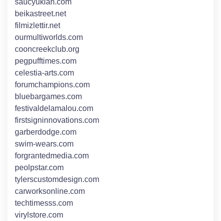
saucyukiah.com
beikastreet.net
filmizlettir.net
ourmultiworlds.com
cooncreekclub.org
pegpufftimes.com
celestia-arts.com
forumchampions.com
bluebargames.com
festivaldelamalou.com
firstsigninnovations.com
garberdodge.com
swim-wears.com
forgrantedmedia.com
peolpstar.com
tylerscustomdesign.com
carworksonline.com
techtimesss.com
virylstore.com