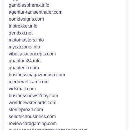
gamblespherex.info
agentur-ramsenthaler.com
eomdesigns.com
triptrekker.info
gendxxi.net
motomasters.info
mycarzone.info
vibecasaconcepts.com
quantum24.info
quantenki.com
businessmagazineusa.com
medicwellcare.com
vidsmall.com
businessnews2day.com
worldnewsrecords.com
sterilepro24.com
solidtechbusiness.com
reviewcardgaming.com