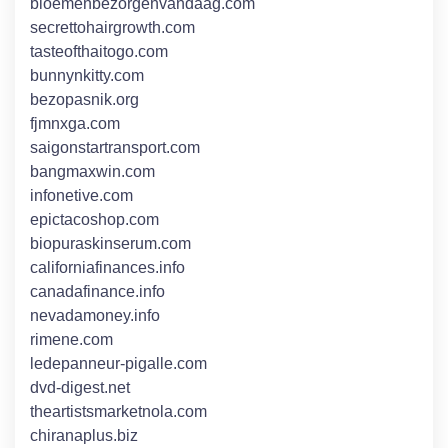
bloemenbezorgenvandaag.com
secrettohairgrowth.com
tasteofthaitogo.com
bunnynkitty.com
bezopasnik.org
fjmnxga.com
saigonstartransport.com
bangmaxwin.com
infonetive.com
epictacoshop.com
biopuraskinserum.com
californiafinances.info
canadafinance.info
nevadamoney.info
rimene.com
ledepanneur-pigalle.com
dvd-digest.net
theartistsmarketnola.com
chiranaplus.biz