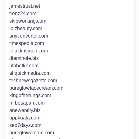
jamestrust.net
trenz24.com
skipworking.com
loizbeauty.com
anyconverter.com
timespedia.com
jejakkrismon.com
diemthole.biz
ufabetkk.com
allquickmedia.com
technewsgazette.com
pureglowfacecream.com
kingofherrings.com
mrbetjapan.com
anewentity.biz
appkuala.com
seo7days.com
pureglowcream.com