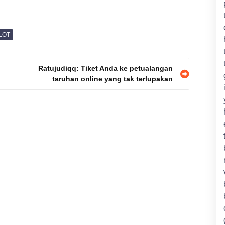
LOT
Ratujudiqq: Tiket Anda ke petualangan
taruhan online yang tak terlupakan