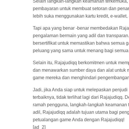
Selain langkah-langkah keamanan terkemuka, 
pembayaran untuk membuat setoran dan pena
lebih suka menggunakan kartu kredit, e-wallet, 
Tapi apa yang benar -benar membedakan Raja
pengalaman bermain yang adil dan transparan
bersertifikat untuk memastikan bahwa semua
peluang yang sama untuk menang bagi semua
Selain itu, Rajajudiqq berkomitmen untuk me
dan menawarkan sumber daya dan alat untuk
game mereka dan menghindari pengembangan 
Jadi, jika Anda siap untuk melepaskan penjudi
terbaiknya, tidak terlihat lagi dari Rajajudiq
ramah pengguna, langkah-langkah keamanan t
adil, Rajajudiqq adalah tujuan utama bagi peng
petualangan game Anda dengan Rajajudiqq!
[ad_2]