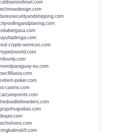
cobbseniorbowl.com
technowdesign.com
durexsecurityandshipping.com
cityroofingandplannig.com
ivdabergasa.com
juyultadesga.com
real-crypto-services.com
mypetzworld.com
infounty.com
investparaguay-eu.com
bwc88asia.com
extrem-poker.com
ks-casino.com
carcarepoints.com
thedoodlebreeders.com
grupohugodias.com
deqair.com
techsilvers.com
ningkatinskill.com