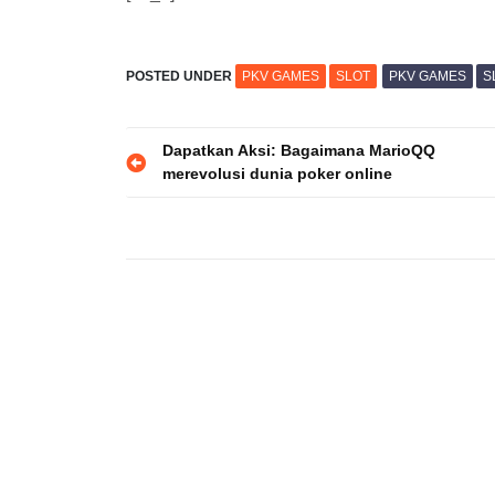
POSTED UNDER
PKV GAMES
SLOT
PKV GAMES
S
Post
Dapatkan Aksi: Bagaimana MarioQQ
merevolusi dunia poker online
navigation