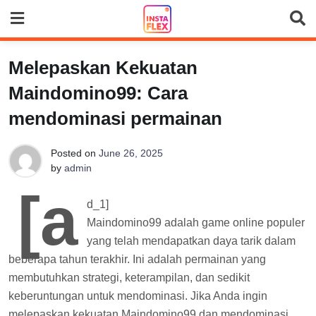
Skip
to
content
Melepaskan Kekuatan
Maindomino99: Cara
mendominasi permainan
Posted on
June 26, 2025
by
admin
[a
d_1]
Maindomino99 adalah game online populer
yang telah mendapatkan daya tarik dalam
beberapa tahun terakhir. Ini adalah permainan yang
membutuhkan strategi, keterampilan, dan sedikit
keberuntungan untuk mendominasi. Jika Anda ingin
melepaskan kekuatan Maindomino99 dan mendominasi