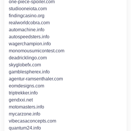
one-piece-spoiler.com
studiooneiota.com
findingcasino.org
realworldcobra.com
automachine.info
autospeedsters.info
wagerchampion.info
monomousumicontest.com
deadricklingo.com
skyglobefx.com
gamblespherex.info
agentur-ramsenthaler.com
eomdesigns.com
triptrekker.info
gendxxi.net
motomasters.info
mycarzone.info
vibecasaconcepts.com
quantum24.info