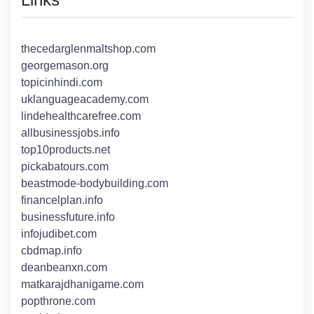
thecedarglenmaltshop.com
georgemason.org
topicinhindi.com
uklanguageacademy.com
lindehealthcarefree.com
allbusinessjobs.info
top10products.net
pickabatours.com
beastmode-bodybuilding.com
financelplan.info
businessfuture.info
infojudibet.com
cbdmap.info
deanbeanxn.com
matkarajdhanigame.com
popthrone.com