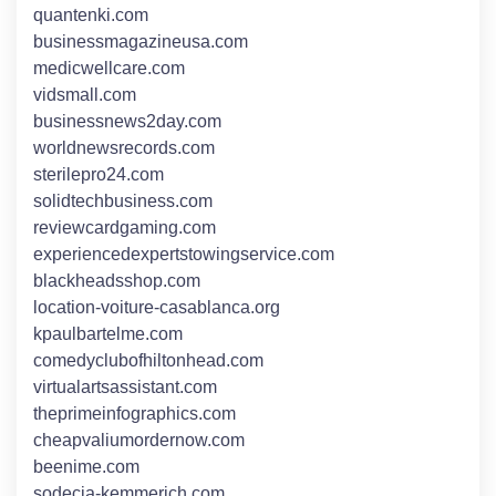
quantenki.com
businessmagazineusa.com
medicwellcare.com
vidsmall.com
businessnews2day.com
worldnewsrecords.com
sterilepro24.com
solidtechbusiness.com
reviewcardgaming.com
experiencedexpertstowingservice.com
blackheadsshop.com
location-voiture-casablanca.org
kpaulbartelme.com
comedyclubofhiltonhead.com
virtualartsassistant.com
theprimeinfographics.com
cheapvaliumordernow.com
beenime.com
sodecia-kemmerich.com