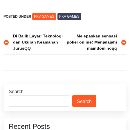
POSTED UNDER
PKV GAMES
PKV GAMES
Post
Di Balik Layar: Teknologi
Melepaskan sensasi
dan Ukuran Keamanan
poker online: Menjelajahi
navigation
JurusQQ
maindominoqq
Search
Search
Recent Posts