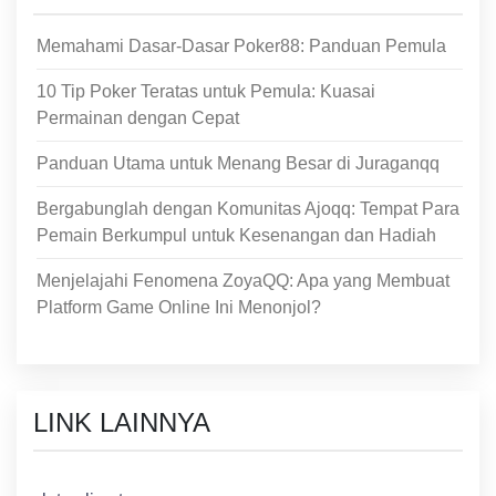
Memahami Dasar-Dasar Poker88: Panduan Pemula
10 Tip Poker Teratas untuk Pemula: Kuasai
Permainan dengan Cepat
Panduan Utama untuk Menang Besar di Juraganqq
Bergabunglah dengan Komunitas Ajoqq: Tempat Para
Pemain Berkumpul untuk Kesenangan dan Hadiah
Menjelajahi Fenomena ZoyaQQ: Apa yang Membuat
Platform Game Online Ini Menonjol?
LINK LAINNYA