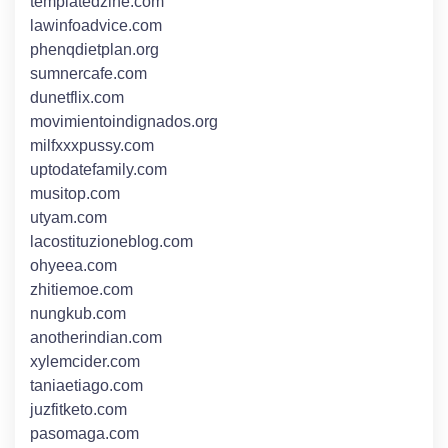
templatedzine.com
lawinfoadvice.com
phenqdietplan.org
sumnercafe.com
dunetflix.com
movimientoindignados.org
milfxxxpussy.com
uptodatefamily.com
musitop.com
utyam.com
lacostituzioneblog.com
ohyeea.com
zhitiemoe.com
nungkub.com
anotherindian.com
xylemcider.com
taniaetiago.com
juzfitketo.com
pasomaga.com