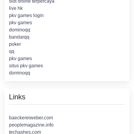
slot online terpercaya
live hk
pkv games login
pkv games
dominoqq
bandarqq
poker
qq
pkv games
situs pkv games
dominoqq
Links
baeckereiweber.com
peoplemagazine.info
techashes.com