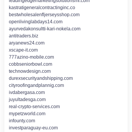
leadingedgemarketingsolutionsmi.com
kastratigeneralcontractinginc.co
bestwholesalenfljerseysshop.com
openlivinglabdays14.com
ayurvedakonsultti-kari-nokela.com
antitraders.biz
aryanews24.com
xscape-it.com
777azino-mobile.com
cobbseniorbowl.com
technowdesign.com
durexsecurityandshipping.com
cityroofingandplannig.com
ivdabergasa.com
juyultadesga.com
real-crypto-services.com
mypetzworld.com
infounty.com
investparaguay-eu.com