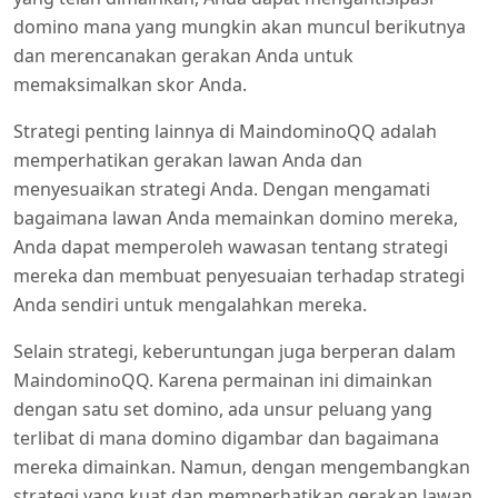
domino mana yang mungkin akan muncul berikutnya
dan merencanakan gerakan Anda untuk
memaksimalkan skor Anda.
Strategi penting lainnya di MaindominoQQ adalah
memperhatikan gerakan lawan Anda dan
menyesuaikan strategi Anda. Dengan mengamati
bagaimana lawan Anda memainkan domino mereka,
Anda dapat memperoleh wawasan tentang strategi
mereka dan membuat penyesuaian terhadap strategi
Anda sendiri untuk mengalahkan mereka.
Selain strategi, keberuntungan juga berperan dalam
MaindominoQQ. Karena permainan ini dimainkan
dengan satu set domino, ada unsur peluang yang
terlibat di mana domino digambar dan bagaimana
mereka dimainkan. Namun, dengan mengembangkan
strategi yang kuat dan memperhatikan gerakan lawan