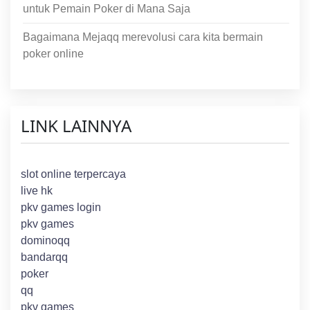
untuk Pemain Poker di Mana Saja
Bagaimana Mejaqq merevolusi cara kita bermain
poker online
LINK LAINNYA
slot online terpercaya
live hk
pkv games login
pkv games
dominoqq
bandarqq
poker
qq
pkv games