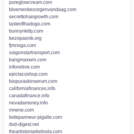
pureglowcream.com
bloemenbezorgenvandaag.com
secrettohairgrowth.com
tasteofthaitogo.com
bunnynkitty.com
bezopasnik.org
fjmnxga.com
saigonstartransport.com
bangmaxwin.com
infonetive.com
epictacoshop.com
biopuraskinserum.com
californiafinances.info
canadafinance.info
nevadamoney.info
rimene.com
ledepanneur-pigalle.com
dvd-digest.net
theartistsmarketnola.com