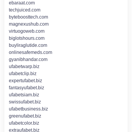
ebaraat.com
techjuiced.com
byteboosttech.com
magnexushub.com
virtuogoweb.com
biglotshours.com
buyliraglutide.com
onlinesafemeds.com
gyanibhandar.com
ufabetwarp.biz
ufabetclip.biz
expertufabet.biz
fantasyufabet.biz
ufabetsiam.biz
swissufabet.biz
ufabetbusiness.biz
greenufabet.biz
ufabetcolor.biz
extraufabet.biz