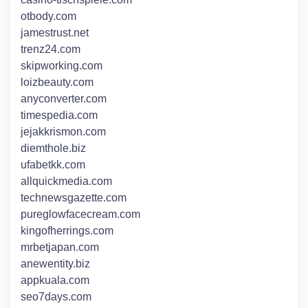
otbody.com
jamestrust.net
trenz24.com
skipworking.com
loizbeauty.com
anyconverter.com
timespedia.com
jejakkrismon.com
diemthole.biz
ufabetkk.com
allquickmedia.com
technewsgazette.com
pureglowfacecream.com
kingofherrings.com
mrbetjapan.com
anewentity.biz
appkuala.com
seo7days.com