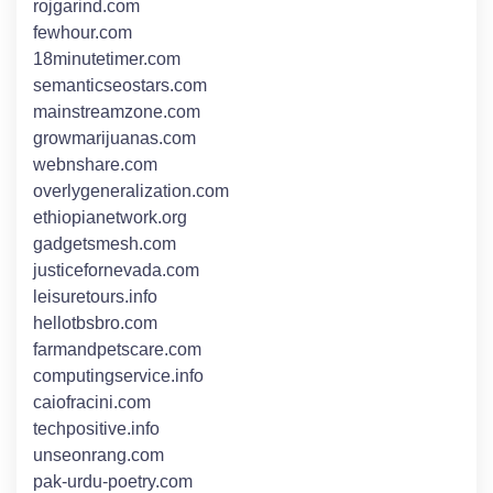
rojgarind.com
fewhour.com
18minutetimer.com
semanticseostars.com
mainstreamzone.com
growmarijuanas.com
webnshare.com
overlygeneralization.com
ethiopianetwork.org
gadgetsmesh.com
justicefornevada.com
leisuretours.info
hellotbsbro.com
farmandpetscare.com
computingservice.info
caiofracini.com
techpositive.info
unseonrang.com
pak-urdu-poetry.com