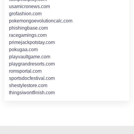
usamicronews.com
grofashion.com
pokemongoevolutioncalc.com
phishingbase.com
racegamings.com
primejackpotstay.com
pokugaa.com
playvaultgame.com
playgrandresorts.com
romsportal.com
sportsdocfestival.com
shestylestore.com
thingsiwontfinish.com