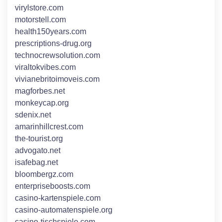
virylstore.com
motorstell.com
health150years.com
prescriptions-drug.org
technocrewsolution.com
viraltokvibes.com
vivianebritoimoveis.com
magforbes.net
monkeycap.org
sdenix.net
amarinhillcrest.com
the-tourist.org
advogato.net
isafebag.net
bloombergz.com
enterpriseboosts.com
casino-kartenspiele.com
casino-automatenspiele.org
casino-tischspiele.com