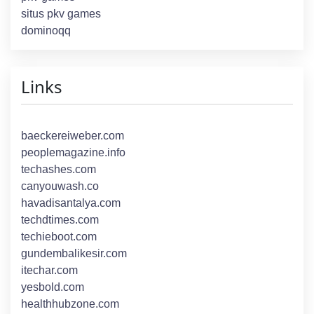
situs pkv games
dominoqq
Links
baeckereiweber.com
peoplemagazine.info
techashes.com
canyouwash.co
havadisantalya.com
techdtimes.com
techieboot.com
gundembalikesir.com
itechar.com
yesbold.com
healthhubzone.com