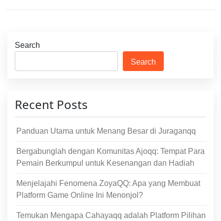
Search
Search
Recent Posts
Panduan Utama untuk Menang Besar di Juraganqq
Bergabunglah dengan Komunitas Ajoqq: Tempat Para
Pemain Berkumpul untuk Kesenangan dan Hadiah
Menjelajahi Fenomena ZoyaQQ: Apa yang Membuat
Platform Game Online Ini Menonjol?
Temukan Mengapa Cahayaqq adalah Platform Pilihan