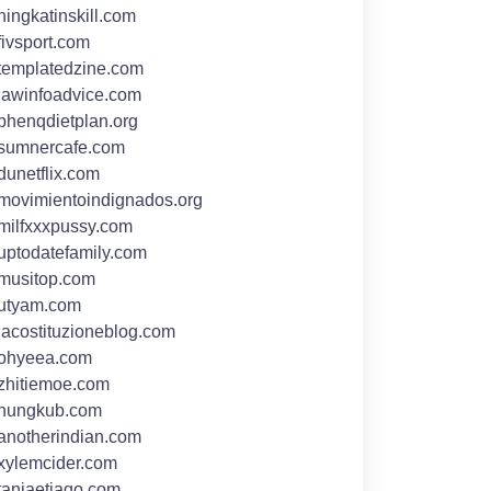
ningkatinskill.com
fivsport.com
templatedzine.com
lawinfoadvice.com
phenqdietplan.org
sumnercafe.com
dunetflix.com
movimientoindignados.org
milfxxxpussy.com
uptodatefamily.com
musitop.com
utyam.com
lacostituzioneblog.com
ohyeea.com
zhitiemoe.com
nungkub.com
anotherindian.com
xylemcider.com
taniaetiago.com