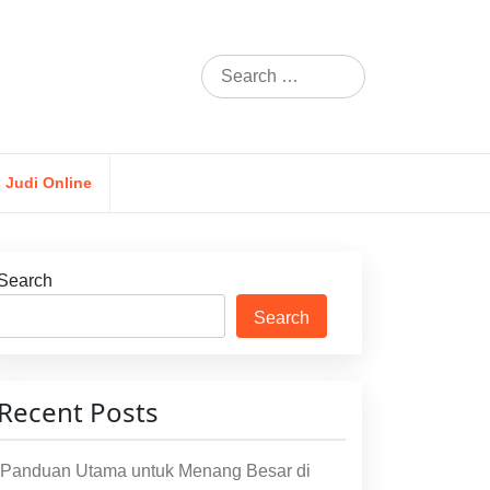
Search
for:
e Terpopuler dengan
s Judi Online
s Terbaik
Search
Search
Recent Posts
Panduan Utama untuk Menang Besar di