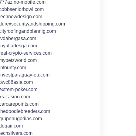
777azino-mobile.com
cobbseniorbowl.com
technowdesign.com
durexsecurityandshipping.com
cityroofingandplannig.com
ivdabergasa.com
juyultadesga.com
real-crypto-services.com
mypetzworld.com
infounty.com
investparaguay-eu.com
bwc88asia.com
extrem-poker.com
ks-casino.com
carcarepoints.com
thedoodlebreeders.com
grupohugodias.com
deqair.com
techsilvers.com