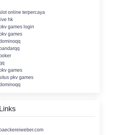
slot online terpercaya
live hk
pkv games login
pkv games
dominoqq
bandarqq
poker
qq
pkv games
situs pkv games
dominoqq
Links
baeckereiweber.com