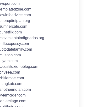
fivsport.com
templatedzine.com
lawinfoadvice.com
phenqdietplan.org
sumnercafe.com
dunetflix.com
movimientoindignados.org
milfxxxpussy.com
uptodatefamily.com
musitop.com
utyam.com
lacostituzioneblog.com
ohyeea.com
zhitiemoe.com
nungkub.com
anotherindian.com
xylemcider.com
taniaetiago.com
juzfitketo.com