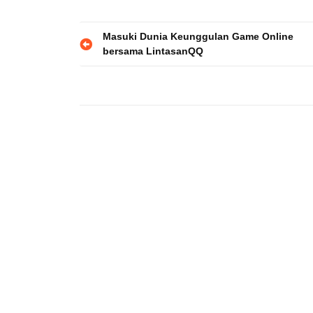
Post
Masuki Dunia Keunggulan Game Online
bersama LintasanQQ
navigation