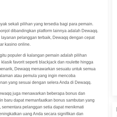
yak sekali pilihan yang tersedia bagi para pemain.
onjol dibandingkan platform lainnya adalah Dewaqq.
 layanan pelanggan terbaik, Dewaqq dengan cepat
r kasino online.
tu populer di kalangan pemain adalah pilihan
asik favorit seperti blackjack dan roulette hingga
 menarik, Dewaqq menawarkan sesuatu untuk semua
galaman atau pemula yang ingin mencoba
nan yang sesuai dengan selera Anda di Dewaqq.
Dewaqq juga menawarkan beberapa bonus dan
ain baru dapat memanfaatkan bonus sambutan yang
, sementara pelanggan setia dapat menikmati
eningkatkan uang Anda secara signifikan dan