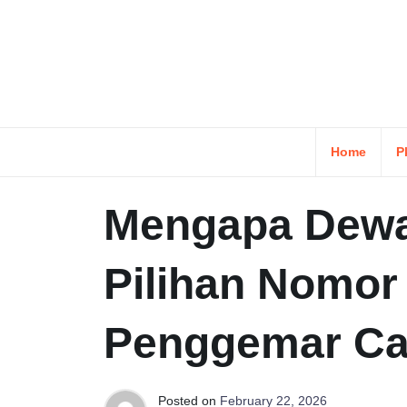
Skip
to
content
Home
P
Mengapa Dewa
Pilihan Nomor
Penggemar Ca
Posted on
February 22, 2026