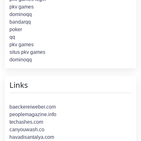
pkv games
dominoqq
bandarqq
poker
qq
pkv games
situs pkv games
dominoqq
Links
baeckereiweber.com
peoplemagazine.info
techashes.com
canyouwash.co
havadisantalya.com