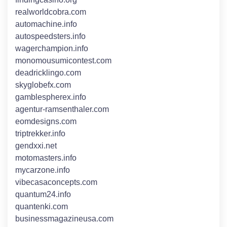
realworldcobra.com
automachine.info
autospeedsters.info
wagerchampion.info
monomousumicontest.com
deadricklingo.com
skyglobefx.com
gamblespherex.info
agentur-ramsenthaler.com
eomdesigns.com
triptrekker.info
gendxxi.net
motomasters.info
mycarzone.info
vibecasaconcepts.com
quantum24.info
quantenki.com
businessmagazineusa.com