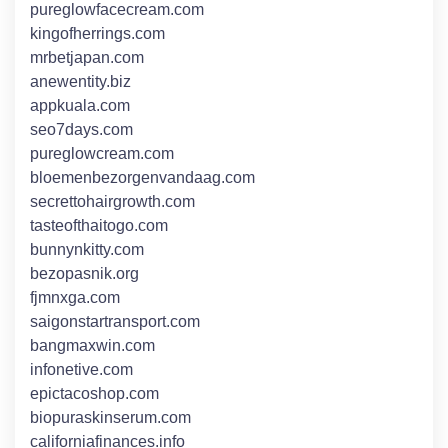
pureglowfacecream.com
kingofherrings.com
mrbetjapan.com
anewentity.biz
appkuala.com
seo7days.com
pureglowcream.com
bloemenbezorgenvandaag.com
secrettohairgrowth.com
tasteofthaitogo.com
bunnynkitty.com
bezopasnik.org
fjmnxga.com
saigonstartransport.com
bangmaxwin.com
infonetive.com
epictacoshop.com
biopuraskinserum.com
californiafinances.info