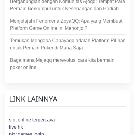
Bergabunglah dengan Komunitas Ajoqq: Tempat Para
Pemain Berkumpul untuk Kesenangan dan Hadiah
Menjelajahi Fenomena ZoyaQQ: Apa yang Membuat
Platform Game Online Ini Menonjol?
Temukan Mengapa Cahayaqq adalah Platform Pilihan
untuk Pemain Poker di Mana Saja
Bagaimana Mejaqq merevolusi cara kita bermain
poker online
LINK LAINNYA
slot online terpercaya
live hk
pkv games login