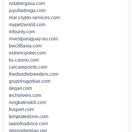
ivdabergasa.com
juyultadesga.com
real-crypto-services.com
mypetzworld.com
infounty.com
investparaguay-eu.com
bwc88asia.com
extrem-poker.com
ks-casino.com
carcarepoints.com
thedoodlebreeders.com
grupohugodias.com
deqair.com
techsilvers.com
ningkatinskill.com
fivsport.com
templatedzine.com
lawinfoadvice.com
phenqdietplan.org