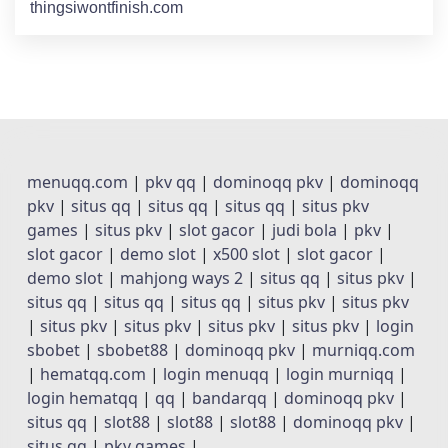
thingsiwontfinish.com
menuqq.com
|
pkv qq
|
dominoqq pkv
|
dominoqq
pkv
|
situs qq
|
situs qq
|
situs qq
|
situs pkv
games
|
situs pkv
|
slot gacor
|
judi bola
|
pkv
|
slot gacor
|
demo slot
|
x500 slot
|
slot gacor
|
demo slot
|
mahjong ways 2
|
situs qq
|
situs pkv
|
situs qq
|
situs qq
|
situs qq
|
situs pkv
|
situs pkv
|
situs pkv
|
situs pkv
|
situs pkv
|
situs pkv
|
login
sbobet
|
sbobet88
|
dominoqq pkv
|
murniqq.com
|
hematqq.com
|
login menuqq
|
login murniqq
|
login hematqq
|
qq
|
bandarqq
|
dominoqq pkv
|
situs qq
|
slot88
|
slot88
|
slot88
|
dominoqq pkv
|
situs qq
|
pkv games
|