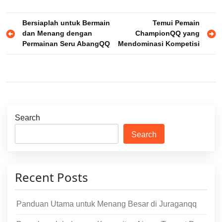
Post
Bersiaplah untuk Bermain
Temui Pemain
dan Menang dengan
ChampionQQ yang
navigation
Permainan Seru AbangQQ
Mendominasi Kompetisi
Search
Search
Recent Posts
Panduan Utama untuk Menang Besar di Juraganqq