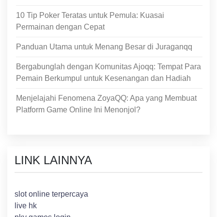
10 Tip Poker Teratas untuk Pemula: Kuasai
Permainan dengan Cepat
Panduan Utama untuk Menang Besar di Juraganqq
Bergabunglah dengan Komunitas Ajoqq: Tempat Para
Pemain Berkumpul untuk Kesenangan dan Hadiah
Menjelajahi Fenomena ZoyaQQ: Apa yang Membuat
Platform Game Online Ini Menonjol?
LINK LAINNYA
slot online terpercaya
live hk