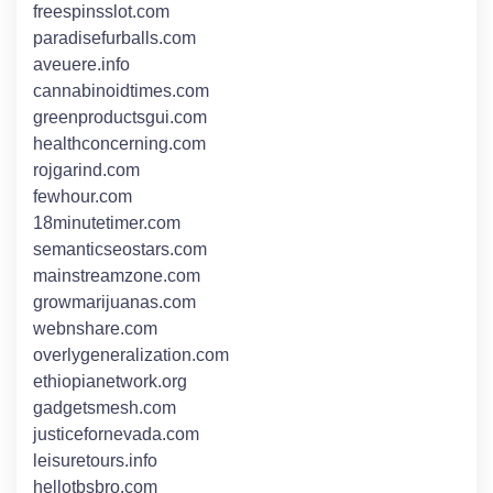
freespinsslot.com
paradisefurballs.com
aveuere.info
cannabinoidtimes.com
greenproductsgui.com
healthconcerning.com
rojgarind.com
fewhour.com
18minutetimer.com
semanticseostars.com
mainstreamzone.com
growmarijuanas.com
webnshare.com
overlygeneralization.com
ethiopianetwork.org
gadgetsmesh.com
justicefornevada.com
leisuretours.info
hellotbsbro.com