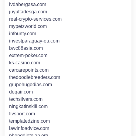
ivdabergasa.com
juyultadesga.com
real-crypto-services.com
mypetzworld.com
infounty.com
investparaguay-eu.com
bwc88asia.com
extrem-poker.com
ks-casino.com
carcarepoints.com
thedoodlebreeders.com
grupohugodias.com
deqair.com
techsilvers.com
ningkatinskill.com
fivsport.com
templatedzine.com
lawinfoadvice.com
phenqdietplan.org