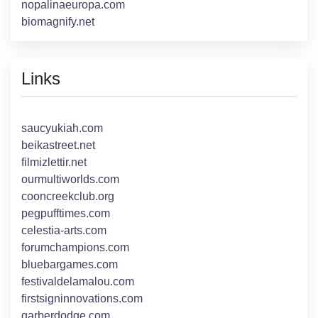
nopalinaeuropa.com
biomagnify.net
Links
saucyukiah.com
beikastreet.net
filmizlettir.net
ourmultiworlds.com
cooncreekclub.org
pegpufftimes.com
celestia-arts.com
forumchampions.com
bluebargames.com
festivaldelamalou.com
firstsigninnovations.com
garberdodge.com