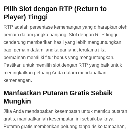
Pilih Slot dengan RTP (Return to
Player) Tinggi
RTP adalah persentase kemenangan yang diharapkan oleh
pemain dalam jangka panjang. Slot dengan RTP tinggi
cenderung memberikan hasil yang lebih menguntungkan
bagi pemain dalam jangka panjang, terutama jika
permainan memiliki fitur bonus yang menguntungkan.
Pastikan untuk memilih slot dengan RTP yang baik untuk
meningkatkan peluang Anda dalam mendapatkan
kemenangan.
Manfaatkan Putaran Gratis Sebaik
Mungkin
Jika Anda mendapatkan kesempatan untuk memicu putaran
gratis, manfaatkanlah kesempatan ini sebaik-baiknya.
Putaran gratis memberikan peluang tanpa risiko tambahan,