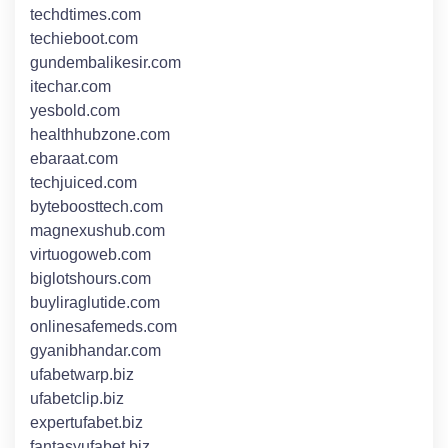
techdtimes.com
techieboot.com
gundembalikesir.com
itechar.com
yesbold.com
healthhubzone.com
ebaraat.com
techjuiced.com
byteboosttech.com
magnexushub.com
virtuogoweb.com
biglotshours.com
buyliraglutide.com
onlinesafemeds.com
gyanibhandar.com
ufabetwarp.biz
ufabetclip.biz
expertufabet.biz
fantasyufabet.biz