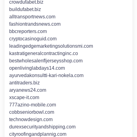
crowdufabet.biz
buildufabet.biz
alltransportnews.com
fashiontrandsnews.com
bbcreporters.com
cryptocasinoguid.com
leadingedgemarketingsolutionsmi.com
kastratigeneralcontractinginc.co
bestwholesalenfljerseysshop.com
openlivinglabdays14.com
ayurvedakonsultti-kari-nokela.com
antitraders.biz
aryanews24.com
xscape-it.com
777azino-mobile.com
cobbseniorbowl.com
technowdesign.com
durexsecurityandshipping.com
cityroofingandplannig.com