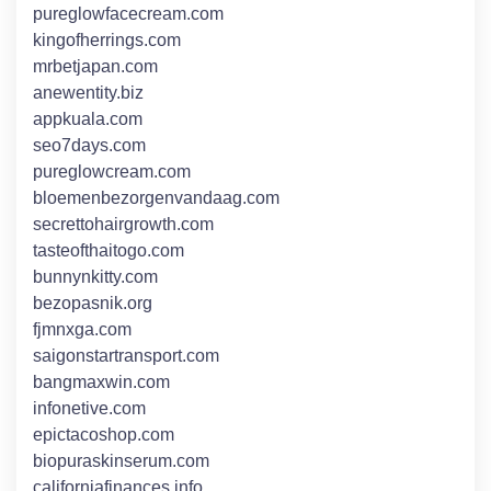
pureglowfacecream.com
kingofherrings.com
mrbetjapan.com
anewentity.biz
appkuala.com
seo7days.com
pureglowcream.com
bloemenbezorgenvandaag.com
secrettohairgrowth.com
tasteofthaitogo.com
bunnynkitty.com
bezopasnik.org
fjmnxga.com
saigonstartransport.com
bangmaxwin.com
infonetive.com
epictacoshop.com
biopuraskinserum.com
californiafinances.info