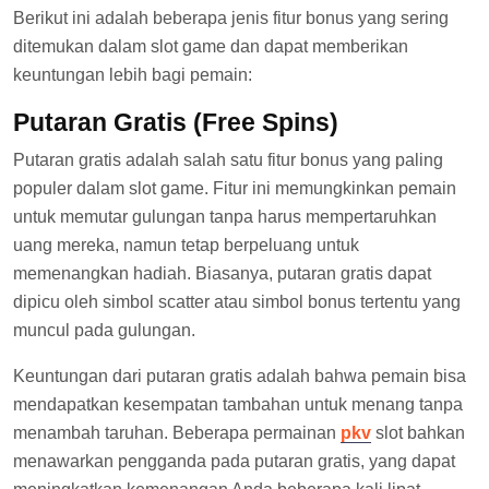
Berikut ini adalah beberapa jenis fitur bonus yang sering
ditemukan dalam slot game dan dapat memberikan
keuntungan lebih bagi pemain:
Putaran Gratis (Free Spins)
Putaran gratis adalah salah satu fitur bonus yang paling
populer dalam slot game. Fitur ini memungkinkan pemain
untuk memutar gulungan tanpa harus mempertaruhkan
uang mereka, namun tetap berpeluang untuk
memenangkan hadiah. Biasanya, putaran gratis dapat
dipicu oleh simbol scatter atau simbol bonus tertentu yang
muncul pada gulungan.
Keuntungan dari putaran gratis adalah bahwa pemain bisa
mendapatkan kesempatan tambahan untuk menang tanpa
menambah taruhan. Beberapa permainan
pkv
slot bahkan
menawarkan pengganda pada putaran gratis, yang dapat