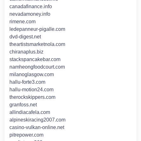
canadafinance.info
nevadamoney.info
rimene.com
ledepanneur-pigalle.com
dvd-digest.net
theartistsmarketnola.com
chiranaplus.biz
stackspancakebar.com
namheongfoodcourt.com
milanoglasgow.com
hallu-forte3.com
hallu-motion24.com
therockskippers.com
granfoss.net
allindiacafela.com
alpineskiracing2007.com
casino-vulkan-online.net
pitrepower.com