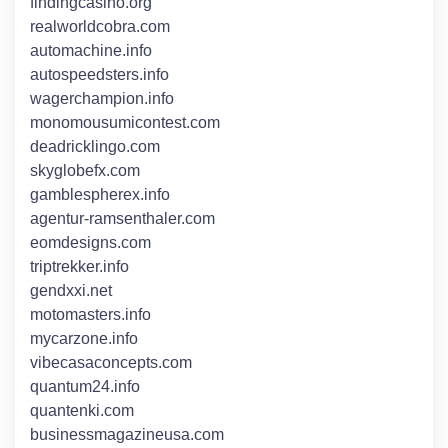
findingcasino.org
realworldcobra.com
automachine.info
autospeedsters.info
wagerchampion.info
monomousumicontest.com
deadricklingo.com
skyglobefx.com
gamblespherex.info
agentur-ramsenthaler.com
eomdesigns.com
triptrekker.info
gendxxi.net
motomasters.info
mycarzone.info
vibecasaconcepts.com
quantum24.info
quantenki.com
businessmagazineusa.com