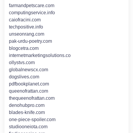
farmandpetscare.com
computingservice.info
caiofracini.com
techpositive.info
unseonrang.com
pak-urdu-poetry.com
blogcetra.com
internetmarketingsolutions.co
ollystvs.com
globalnewscx.com
dogslives.com
pdfbookplanet.com
queenofrattan.com
thequeenofrattan.com
denohubpro.com
blades-knife.com
one-piece-spoiler.com
studiooneiota.com