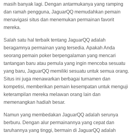
masih banyak lagi. Dengan antarmukanya yang ramping
dan ramah pengguna, JaguarQQ memudahkan pemain
menavigasi situs dan menemukan permainan favorit
mereka.
Salah satu hal terbaik tentang JaguarQQ adalah
beragamnya permainan yang tersedia. Apakah Anda
seorang pemain poker berpengalaman yang mencari
tantangan baru atau pemula yang ingin mencoba sesuatu
yang baru, JaguarQQ memiliki sesuatu untuk semua orang.
Situs ini juga menawarkan berbagai turnamen dan
kompetisi, memberikan pemain kesempatan untuk menguji
keterampilan mereka melawan orang lain dan
memenangkan hadiah besar.
Namun yang membedakan JaguarQQ adalah serunya
berburu. Dengan alur permainannya yang cepat dan
taruhannya yang tinggi, bermain di JaguarQQ adalah