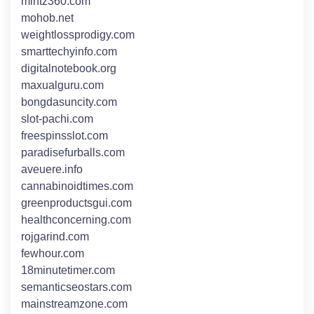
mintz360.com
mohob.net
weightlossprodigy.com
smarttechyinfo.com
digitalnotebook.org
maxualguru.com
bongdasuncity.com
slot-pachi.com
freespinsslot.com
paradisefurballs.com
aveuere.info
cannabinoidtimes.com
greenproductsgui.com
healthconcerning.com
rojgarind.com
fewhour.com
18minutetimer.com
semanticseostars.com
mainstreamzone.com