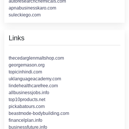
autoresearchchemicals.com
apnabusinesskaro.com
suleckiego.com
Links
thecedarglenmaltshop.com
georgemason.org
topicinhindi.com
uklanguageacademy.com
lindehealthcarefree.com
allbusinessjobs.info
top10products.net
pickabatours.com
beastmode-bodybuilding.com
financelplan.info
businessfuture.info