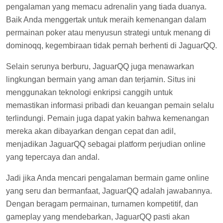
pengalaman yang memacu adrenalin yang tiada duanya.
Baik Anda menggertak untuk meraih kemenangan dalam
permainan poker atau menyusun strategi untuk menang di
dominoqq, kegembiraan tidak pernah berhenti di JaguarQQ.
Selain serunya berburu, JaguarQQ juga menawarkan
lingkungan bermain yang aman dan terjamin. Situs ini
menggunakan teknologi enkripsi canggih untuk
memastikan informasi pribadi dan keuangan pemain selalu
terlindungi. Pemain juga dapat yakin bahwa kemenangan
mereka akan dibayarkan dengan cepat dan adil,
menjadikan JaguarQQ sebagai platform perjudian online
yang tepercaya dan andal.
Jadi jika Anda mencari pengalaman bermain game online
yang seru dan bermanfaat, JaguarQQ adalah jawabannya.
Dengan beragam permainan, turnamen kompetitif, dan
gameplay yang mendebarkan, JaguarQQ pasti akan