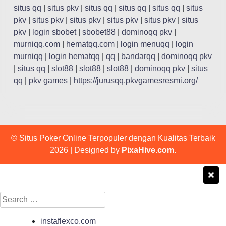
situs qq
|
situs pkv
|
situs qq
|
situs qq
|
situs qq
|
situs
pkv
|
situs pkv
|
situs pkv
|
situs pkv
|
situs pkv
|
situs
pkv
|
login sbobet
|
sbobet88
|
dominoqq pkv
|
murniqq.com
|
hematqq.com
|
login menuqq
|
login
murniqq
|
login hematqq
|
qq
|
bandarqq
|
dominoqq pkv
|
situs qq
|
slot88
|
slot88
|
slot88
|
dominoqq pkv
|
situs
qq
|
pkv games
|
https://jurusqq.pkvgamesresmi.org/
© Situs Poker Online Terpopuler dengan Kualitas Terbaik
2026
|
Designed by
PixaHive.com
.
Search
for:
instaflexco.com