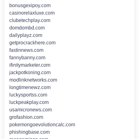
bonusgexipoy.com
casinorelaxluxe.com
clubetechplay.com
domdombd.com
dailyplayz.com
getprocrackhere.com
fastinnews.com
fannybanny.com
ifinitymarketer.com
jackpotkoning.com
modlinknetworks.com
longtimenewz.com
luckysportss.com
luckpeakplay.com
usamicronews.com
grofashion.com
pokemongoevolutioncalc.com
phishingbase.com