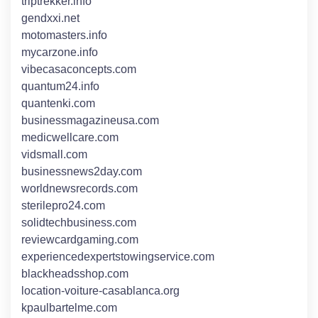
triptrekker.info
gendxxi.net
motomasters.info
mycarzone.info
vibecasaconcepts.com
quantum24.info
quantenki.com
businessmagazineusa.com
medicwellcare.com
vidsmall.com
businessnews2day.com
worldnewsrecords.com
sterilepro24.com
solidtechbusiness.com
reviewcardgaming.com
experiencedexpertstowingservice.com
blackheadsshop.com
location-voiture-casablanca.org
kpaulbartelme.com