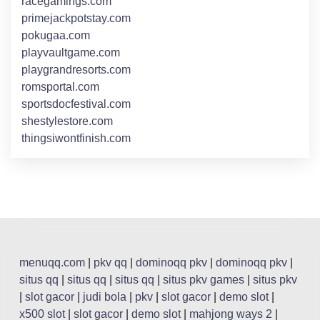
racegamings.com
primejackpotstay.com
pokugaa.com
playvaultgame.com
playgrandresorts.com
romsportal.com
sportsdocfestival.com
shestylestore.com
thingsiwontfinish.com
menuqq.com
|
pkv qq
|
dominoqq pkv
|
dominoqq pkv
|
situs qq
|
situs qq
|
situs qq
|
situs pkv games
|
situs pkv
|
slot gacor
|
judi bola
|
pkv
|
slot gacor
|
demo slot
|
x500 slot
|
slot gacor
|
demo slot
|
mahjong ways 2
|