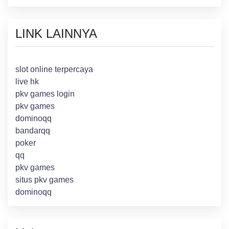
LINK LAINNYA
slot online terpercaya
live hk
pkv games login
pkv games
dominoqq
bandarqq
poker
qq
pkv games
situs pkv games
dominoqq