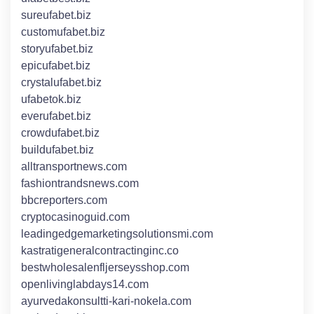
sureufabet.biz
customufabet.biz
storyufabet.biz
epicufabet.biz
crystalufabet.biz
ufabetok.biz
everufabet.biz
crowdufabet.biz
buildufabet.biz
alltransportnews.com
fashiontrandsnews.com
bbcreporters.com
cryptocasinoguid.com
leadingedgemarketingsolutionsmi.com
kastratigeneralcontractinginc.co
bestwholesalenfljerseysshop.com
openlivinglabdays14.com
ayurvedakonsultti-kari-nokela.com