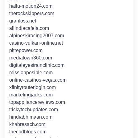
hallu-motion24.com
therockskippers.com
granfoss.net
allindiacafela.com
alpineskiracing2007.com
casino-vulkan-online.net
pitrepower.com
mediatown360.com
digitaleyestrainclinic.com
missionposible.com
online-casinos-vegas.com
xfinityrouterlogin.com
marketingjacks.com
topappliancereviews.com
trickytechupdates.com
hindiabhimaan.com
khabresach.com
thecbdblogs.com