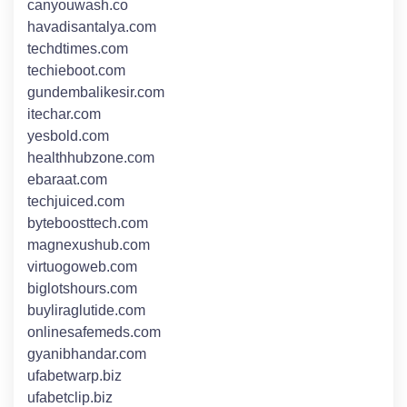
canyouwash.co
havadisantalya.com
techdtimes.com
techieboot.com
gundembalikesir.com
itechar.com
yesbold.com
healthhubzone.com
ebaraat.com
techjuiced.com
byteboosttech.com
magnexushub.com
virtuogoweb.com
biglotshours.com
buyliraglutide.com
onlinesafemeds.com
gyanibhandar.com
ufabetwarp.biz
ufabetclip.biz