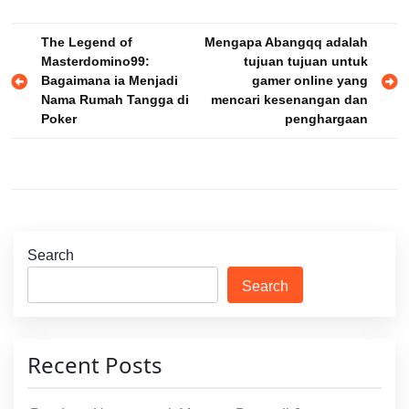
Post
The Legend of
Mengapa Abangqq adalah
Masterdomino99:
tujuan tujuan untuk
navigation
Bagaimana ia Menjadi
gamer online yang
Nama Rumah Tangga di
mencari kesenangan dan
Poker
penghargaan
Search
Search
Recent Posts