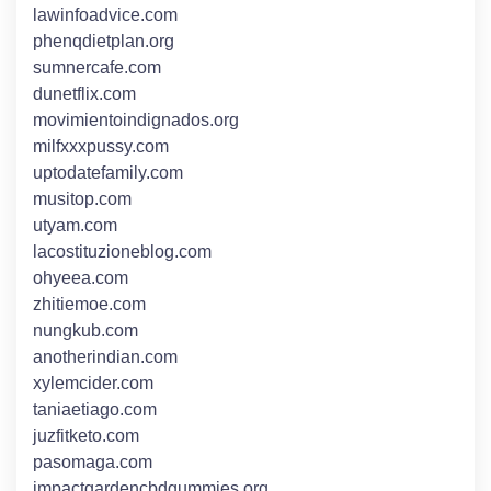
lawinfoadvice.com
phenqdietplan.org
sumnercafe.com
dunetflix.com
movimientoindignados.org
milfxxxpussy.com
uptodatefamily.com
musitop.com
utyam.com
lacostituzioneblog.com
ohyeea.com
zhitiemoe.com
nungkub.com
anotherindian.com
xylemcider.com
taniaetiago.com
juzfitketo.com
pasomaga.com
impactgardencbdgummies.org