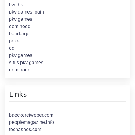
live hk
pkv games login
pkv games
dominoqq
bandarqq
poker
qq
pkv games
situs pkv games
dominoqq
Links
baeckereiweber.com
peoplemagazine.info
techashes.com