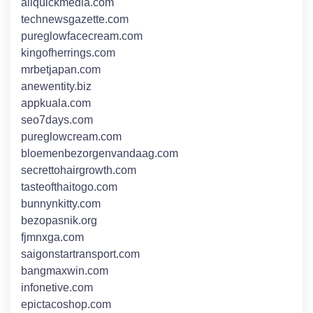
allquickmedia.com
technewsgazette.com
pureglowfacecream.com
kingofherrings.com
mrbetjapan.com
anewentity.biz
appkuala.com
seo7days.com
pureglowcream.com
bloemenbezorgenvandaag.com
secrettohairgrowth.com
tasteofthaitogo.com
bunnynkitty.com
bezopasnik.org
fjmnxga.com
saigonstartransport.com
bangmaxwin.com
infonetive.com
epictacoshop.com