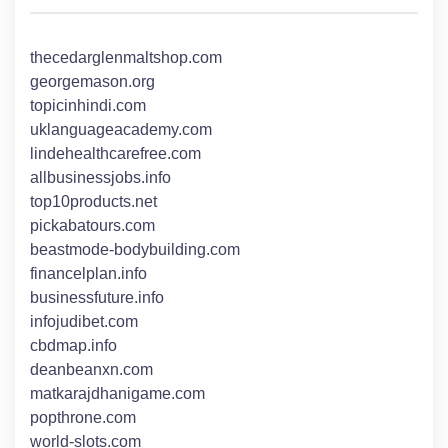
thecedarglenmaltshop.com
georgemason.org
topicinhindi.com
uklanguageacademy.com
lindehealthcarefree.com
allbusinessjobs.info
top10products.net
pickabatours.com
beastmode-bodybuilding.com
financelplan.info
businessfuture.info
infojudibet.com
cbdmap.info
deanbeanxn.com
matkarajdhanigame.com
popthrone.com
world-slots.com