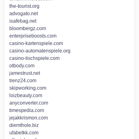
the-tourist.org
advogato.net
isafebag.net
bloombergz.com
enterpriseboosts.com
casino-kartenspiele.com
casino-automatenspiele.org
casino-tischspiele.com
otbody.com
jamestrust.net
trenz24.com
skipworking.com
loizbeauty.com
anyconverter.com
timespedia.com
jejakkrismon.com
diemthole.biz
ufabetkk.com