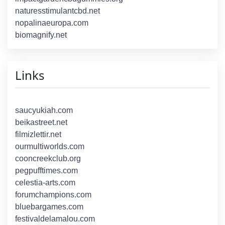
naturesstimulantcbd.net
nopalinaeuropa.com
biomagnify.net
Links
saucyukiah.com
beikastreet.net
filmizlettir.net
ourmultiworlds.com
cooncreekclub.org
pegpufftimes.com
celestia-arts.com
forumchampions.com
bluebargames.com
festivaldelamalou.com