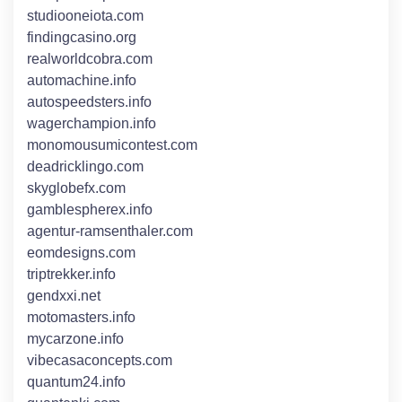
studiooneiota.com
findingcasino.org
realworldcobra.com
automachine.info
autospeedsters.info
wagerchampion.info
monomousumicontest.com
deadricklingo.com
skyglobefx.com
gamblespherex.info
agentur-ramsenthaler.com
eomdesigns.com
triptrekker.info
gendxxi.net
motomasters.info
mycarzone.info
vibecasaconcepts.com
quantum24.info