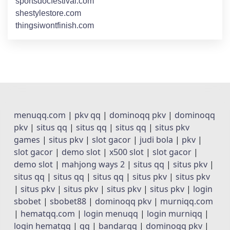
sportsdocfestival.com
shestylestore.com
thingsiwontfinish.com
menuqq.com
|
pkv qq
|
dominoqq pkv
|
dominoqq
pkv
|
situs qq
|
situs qq
|
situs qq
|
situs pkv
games
|
situs pkv
|
slot gacor
|
judi bola
|
pkv
|
slot gacor
|
demo slot
|
x500 slot
|
slot gacor
|
demo slot
|
mahjong ways 2
|
situs qq
|
situs pkv
|
situs qq
|
situs qq
|
situs qq
|
situs pkv
|
situs pkv
|
situs pkv
|
situs pkv
|
situs pkv
|
situs pkv
|
login
sbobet
|
sbobet88
|
dominoqq pkv
|
murniqq.com
|
hematqq.com
|
login menuqq
|
login murniqq
|
login hematqq
|
qq
|
bandarqq
|
dominoqq pkv
|