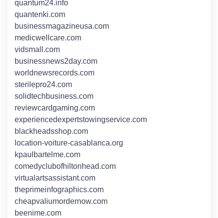
quantum24.info
quantenki.com
businessmagazineusa.com
medicwellcare.com
vidsmall.com
businessnews2day.com
worldnewsrecords.com
sterilepro24.com
solidtechbusiness.com
reviewcardgaming.com
experiencedexpertstowingservice.com
blackheadsshop.com
location-voiture-casablanca.org
kpaulbartelme.com
comedyclubofhiltonhead.com
virtualartsassistant.com
theprimeinfographics.com
cheapvaliumordernow.com
beenime.com