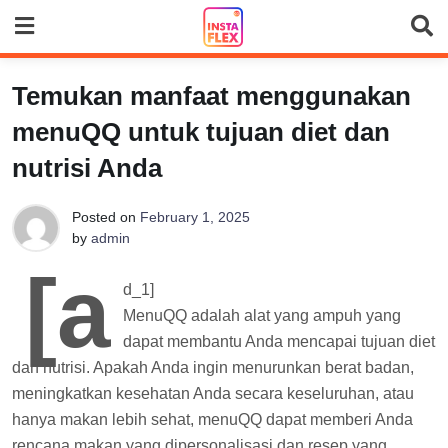
Skip
to
content
Temukan manfaat menggunakan
menuQQ untuk tujuan diet dan
nutrisi Anda
Posted on
February 1, 2025
by
admin
[a
d_1]
MenuQQ adalah alat yang ampuh yang
dapat membantu Anda mencapai tujuan diet
dan nutrisi. Apakah Anda ingin menurunkan berat badan,
meningkatkan kesehatan Anda secara keseluruhan, atau
hanya makan lebih sehat, menuQQ dapat memberi Anda
rencana makan yang dipersonalisasi dan resep yang