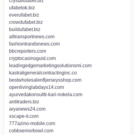
crystalufabet.biz
ufabetok.biz
everufabet.biz
crowdufabet.biz
buildufabet.biz
alltransportnews.com
fashiontrandsnews.com
bbcreporters.com
cryptocasinoguid.com
leadingedgemarketingsolutionsmi.com
kastratigeneralcontractinginc.co
bestwholesalenfljerseysshop.com
openlivinglabdays14.com
ayurvedakonsultti-kari-nokela.com
antitraders.biz
aryanews24.com
xscape-it.com
777azino-mobile.com
cobbseniorbowl.com