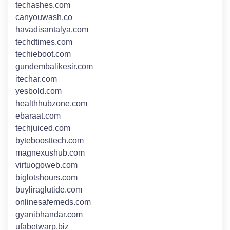
techashes.com
canyouwash.co
havadisantalya.com
techdtimes.com
techieboot.com
gundembalikesir.com
itechar.com
yesbold.com
healthhubzone.com
ebaraat.com
techjuiced.com
byteboosttech.com
magnexushub.com
virtuogoweb.com
biglotshours.com
buyliraglutide.com
onlinesafemeds.com
gyanibhandar.com
ufabetwarp.biz