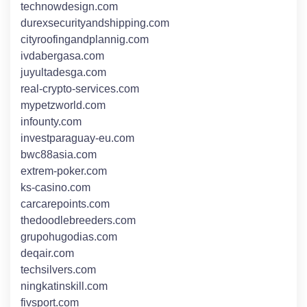
technowdesign.com
durexsecurityandshipping.com
cityroofingandplannig.com
ivdabergasa.com
juyultadesga.com
real-crypto-services.com
mypetzworld.com
infounty.com
investparaguay-eu.com
bwc88asia.com
extrem-poker.com
ks-casino.com
carcarepoints.com
thedoodlebreeders.com
grupohugodias.com
deqair.com
techsilvers.com
ningkatinskill.com
fivsport.com