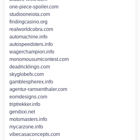
one-piece-spoiler.com
studiooneiota.com
findingcasino.org
realworldcobra.com
automachine.info
autospeedsters.info
wagerchampion.info
monomousumicontest.com
deadricklingo.com
skyglobefx.com
gamblespherex.info
agentur-ramsenthaler.com
eomdesigns.com
triptrekker.info
gendxxi.net
motomasters.info
mycarzone.info
vibecasaconcepts.com