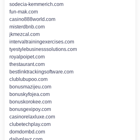
sodecia-kemmerich.com
fun-mak.com
casino888world.com
misterdbnb.com
jkmezcal.com
intervaltrainingexercises.com
tyestylebusinesssolutions.com
royalpoipet.com
thestaurant.com
bestlinktrackingsoftware.com
clublubupoo.com
bonusmazijeu.com
bonuskyfojea.com
bonuskorokee.com
bonusgexipoy.com
casinorelaxluxe.com
clubetechplay.com
domdombd.com
dailyplayz.com