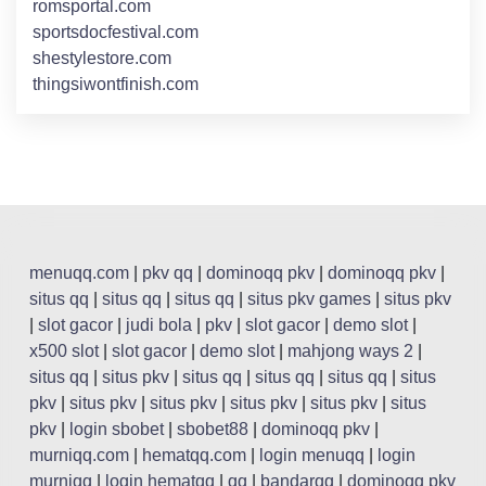
romsportal.com
sportsdocfestival.com
shestylestore.com
thingsiwontfinish.com
menuqq.com
|
pkv qq
|
dominoqq pkv
|
dominoqq pkv
|
situs qq
|
situs qq
|
situs qq
|
situs pkv games
|
situs pkv
|
slot gacor
|
judi bola
|
pkv
|
slot gacor
|
demo slot
|
x500 slot
|
slot gacor
|
demo slot
|
mahjong ways 2
|
situs qq
|
situs pkv
|
situs qq
|
situs qq
|
situs qq
|
situs
pkv
|
situs pkv
|
situs pkv
|
situs pkv
|
situs pkv
|
situs
pkv
|
login sbobet
|
sbobet88
|
dominoqq pkv
|
murniqq.com
|
hematqq.com
|
login menuqq
|
login
murniqq
|
login hematqq
|
qq
|
bandarqq
|
dominoqq pkv