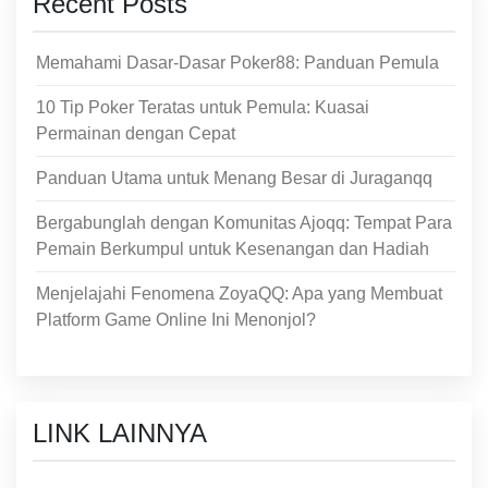
Recent Posts
Memahami Dasar-Dasar Poker88: Panduan Pemula
10 Tip Poker Teratas untuk Pemula: Kuasai
Permainan dengan Cepat
Panduan Utama untuk Menang Besar di Juraganqq
Bergabunglah dengan Komunitas Ajoqq: Tempat Para
Pemain Berkumpul untuk Kesenangan dan Hadiah
Menjelajahi Fenomena ZoyaQQ: Apa yang Membuat
Platform Game Online Ini Menonjol?
LINK LAINNYA