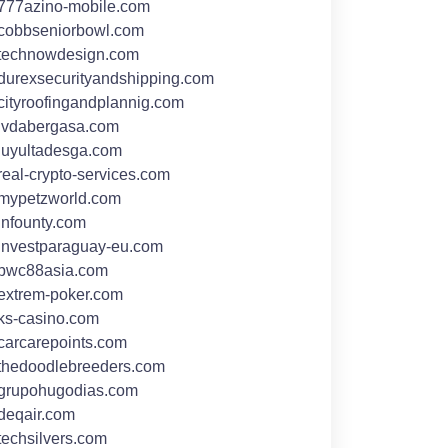
777azino-mobile.com
cobbseniorbowl.com
technowdesign.com
durexsecurityandshipping.com
cityroofingandplannig.com
ivdabergasa.com
juyultadesga.com
real-crypto-services.com
mypetzworld.com
infounty.com
investparaguay-eu.com
bwc88asia.com
extrem-poker.com
ks-casino.com
carcarepoints.com
thedoodlebreeders.com
grupohugodias.com
deqair.com
techsilvers.com