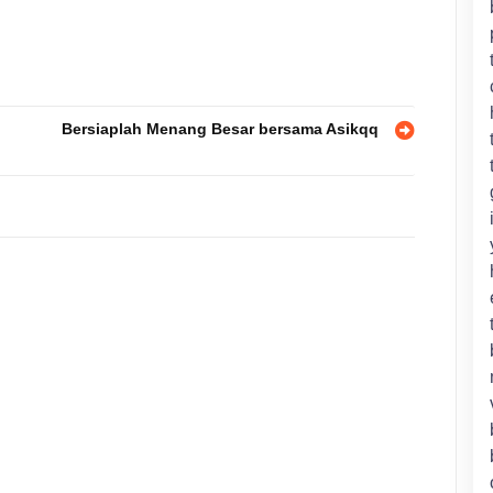
Bersiaplah Menang Besar bersama Asikqq