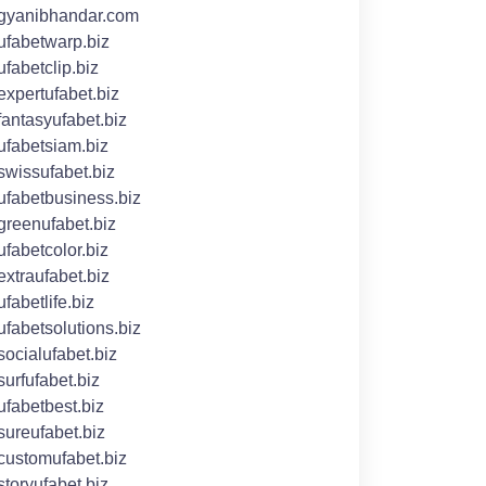
gyanibhandar.com
ufabetwarp.biz
ufabetclip.biz
expertufabet.biz
fantasyufabet.biz
ufabetsiam.biz
swissufabet.biz
ufabetbusiness.biz
greenufabet.biz
ufabetcolor.biz
extraufabet.biz
ufabetlife.biz
ufabetsolutions.biz
socialufabet.biz
surfufabet.biz
ufabetbest.biz
sureufabet.biz
customufabet.biz
storyufabet.biz