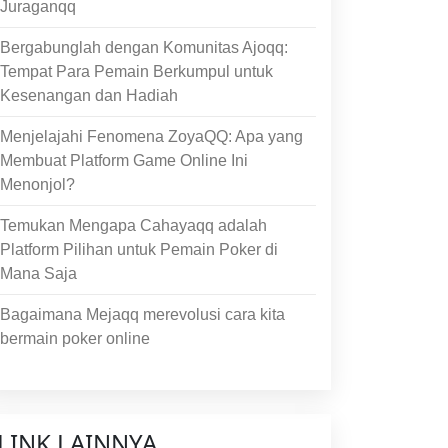
Juraganqq
Bergabunglah dengan Komunitas Ajoqq:
Tempat Para Pemain Berkumpul untuk
Kesenangan dan Hadiah
Menjelajahi Fenomena ZoyaQQ: Apa yang
Membuat Platform Game Online Ini
Menonjol?
Temukan Mengapa Cahayaqq adalah
Platform Pilihan untuk Pemain Poker di
Mana Saja
Bagaimana Mejaqq merevolusi cara kita
bermain poker online
LINK LAINNYA