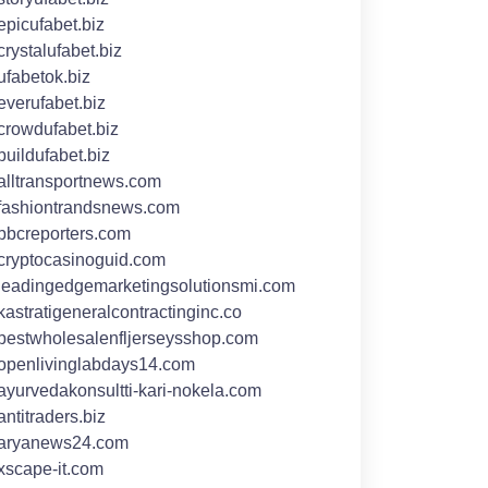
epicufabet.biz
crystalufabet.biz
ufabetok.biz
everufabet.biz
crowdufabet.biz
buildufabet.biz
alltransportnews.com
fashiontrandsnews.com
bbcreporters.com
cryptocasinoguid.com
leadingedgemarketingsolutionsmi.com
kastratigeneralcontractinginc.co
bestwholesalenfljerseysshop.com
openlivinglabdays14.com
ayurvedakonsultti-kari-nokela.com
antitraders.biz
aryanews24.com
xscape-it.com