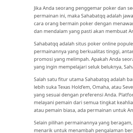
Jika Anda seorang penggemar poker dan se
permainan ini, maka Sahabatqq adalah jawa
cara orang bermain poker dengan menawa
dan mendalam yang pasti akan membuat An
Sahabatqq adalah situs poker online popul
permainannya yang berkualitas tinggi, an
promosi yang melimpah. Apakah Anda seor
yang ingin mempelajari seluk beluknya, Sa
Salah satu fitur utama Sahabatqq adalah b
lebih suka Texas Hold’em, Omaha, atau Se
yang sesuai dengan preferensi Anda. Platf
melayani pemain dari semua tingkat keahli
atau pemain biasa, ada permainan untuk An
Selain pilihan permainannya yang beragam
menarik untuk menambah pengalaman berma