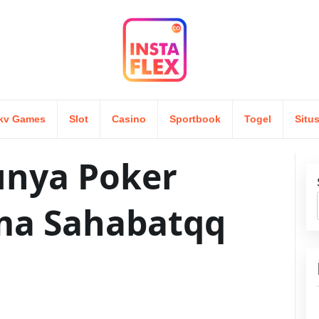
Situs Poker Onlin
kv Games
Slot
Casino
Sportbook
Togel
Situ
Kualita
nya Poker
ma Sahabatqq