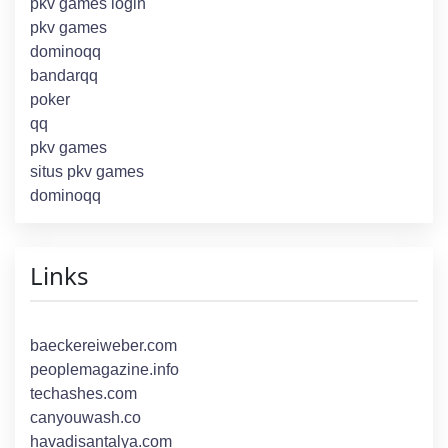
pkv games login
pkv games
dominoqq
bandarqq
poker
qq
pkv games
situs pkv games
dominoqq
Links
baeckereiweber.com
peoplemagazine.info
techashes.com
canyouwash.co
havadisantalya.com