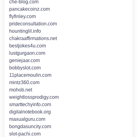
che-blog.com
pancakecoinz.com
flyfinley.com
prideconsultation.com
hountinglil.info
chakraaffirmations.net
bestjokes4u.com
lustgurgaon.com
geniejaar.com
bobbyslot.com
11placemoulin.com
mintz360.com
mohob.net
weightlossprodigy.com
smarttechyinfo.com
digitalnotebook.org
maxualguru.com
bongdasuncity.com
slot-pachi.com