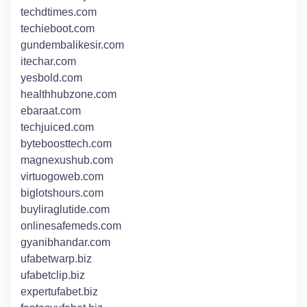
techdtimes.com
techieboot.com
gundembalikesir.com
itechar.com
yesbold.com
healthhubzone.com
ebaraat.com
techjuiced.com
byteboosttech.com
magnexushub.com
virtuogoweb.com
biglotshours.com
buyliraglutide.com
onlinesafemeds.com
gyanibhandar.com
ufabetwarp.biz
ufabetclip.biz
expertufabet.biz