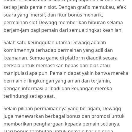
setiap jenis pemain slot. Dengan grafis memukau, efek
suara yang imersif, dan fitur bonus menarik,
permainan slot Dewaqq memberikan hiburan selama
berjam-jam bagi pemain dari semua tingkat keahlian.
Salah satu keunggulan utama Dewaqq adalah
komitmennya terhadap permainan yang adil dan
keamanan. Semua game di platform diaudit secara
berkala untuk memastikan bebas dari bias atau
manipulasi apa pun. Pemain dapat yakin bahwa mereka
bermain di lingkungan yang aman dan terjamin,
dengan informasi pribadi dan keuangan mereka
terlindungi setiap saat.
Selain pilihan permainannya yang beragam, Dewaqq
juga menawarkan berbagai bonus dan promosi untuk
memberikan penghargaan kepada pemain setianya.
Dari bonus sambutan untuk pemain baru hingga