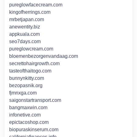
pureglowfacecream.com
kingofherrings.com
mrbetjapan.com
anewentity.biz
appkuala.com
seo7days.com
pureglowcream.com
bloemenbezorgenvandaag.com
secrettohairgrowth.com
tasteofthaitogo.com
bunnynkitty.com
bezopasnik.org
fjmnxga.com
saigonstartransport.com
bangmaxwin.com
infonetive.com
epictacoshop.com
biopuraskinserum.com
californiafinances.info