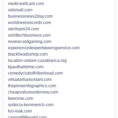
medicwellcare.com
vidsmall.com
businessnews2day.com
worldnewsrecords.com
sterilepro24.com
solidtechbusiness.com
reviewcardgaming.com
experiencedexpertstowingservice.com
blackheadsshop.com
location-voiture-casablanca.org
kpaulbartelme.com
comedyclubofhiltonhead.com
virtualartsassistant.com
theprimeinfographics.com
cheapvaliumordernow.com
beenime.com
sodecia-kemmerich.com
fun-mak.com
casino888world.com