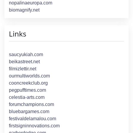
nopalinaeuropa.com
biomagnify.net
Links
saucyukiah.com
beikastreet.net
filmizlettir.net
ourmultiworlds.com
cooncreekclub.org
pegpufftimes.com
celestia-arts.com
forumchampions.com
bluebargames.com
festivaldelamalou.com
firstsigninnovations.com
garberdodge.com