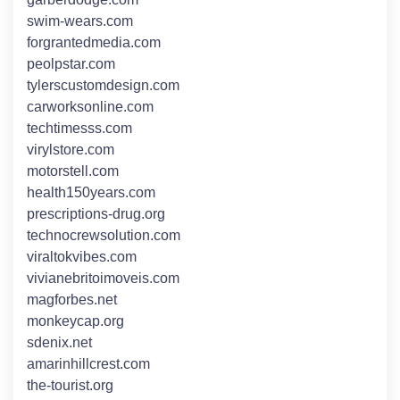
swim-wears.com
forgrantedmedia.com
peolpstar.com
tylerscustomdesign.com
carworksonline.com
techtimesss.com
virylstore.com
motorstell.com
health150years.com
prescriptions-drug.org
technocrewsolution.com
viraltokvibes.com
vivianebritoimoveis.com
magforbes.net
monkeycap.org
sdenix.net
amarinhillcrest.com
the-tourist.org