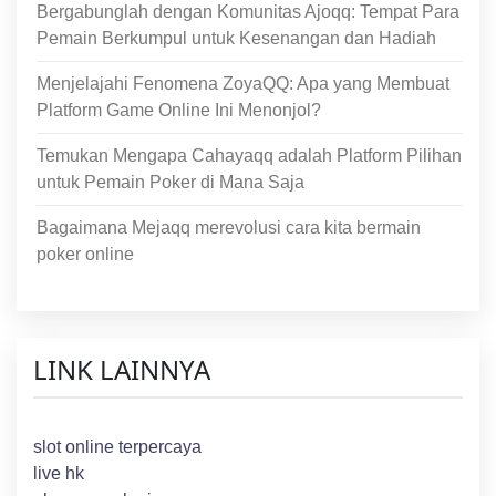
Bergabunglah dengan Komunitas Ajoqq: Tempat Para
Pemain Berkumpul untuk Kesenangan dan Hadiah
Menjelajahi Fenomena ZoyaQQ: Apa yang Membuat
Platform Game Online Ini Menonjol?
Temukan Mengapa Cahayaqq adalah Platform Pilihan
untuk Pemain Poker di Mana Saja
Bagaimana Mejaqq merevolusi cara kita bermain
poker online
LINK LAINNYA
slot online terpercaya
live hk