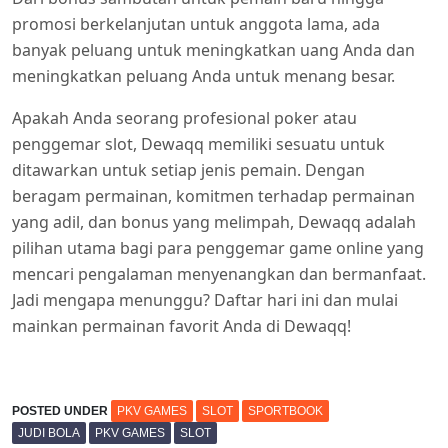
promosi berkelanjutan untuk anggota lama, ada
banyak peluang untuk meningkatkan uang Anda dan
meningkatkan peluang Anda untuk menang besar.
Apakah Anda seorang profesional poker atau
penggemar slot, Dewaqq memiliki sesuatu untuk
ditawarkan untuk setiap jenis pemain. Dengan
beragam permainan, komitmen terhadap permainan
yang adil, dan bonus yang melimpah, Dewaqq adalah
pilihan utama bagi para penggemar game online yang
mencari pengalaman menyenangkan dan bermanfaat.
Jadi mengapa menunggu? Daftar hari ini dan mulai
mainkan permainan favorit Anda di Dewaqq!
POSTED UNDER
PKV GAMES
SLOT
SPORTBOOK
JUDI BOLA
PKV GAMES
SLOT