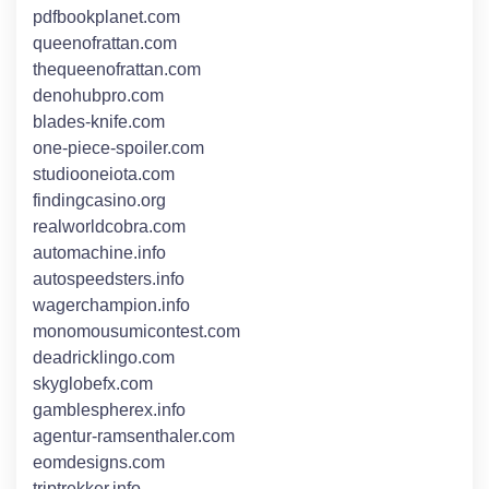
pdfbookplanet.com
queenofrattan.com
thequeenofrattan.com
denohubpro.com
blades-knife.com
one-piece-spoiler.com
studiooneiota.com
findingcasino.org
realworldcobra.com
automachine.info
autospeedsters.info
wagerchampion.info
monomousumicontest.com
deadricklingo.com
skyglobefx.com
gamblespherex.info
agentur-ramsenthaler.com
eomdesigns.com
triptrekker.info