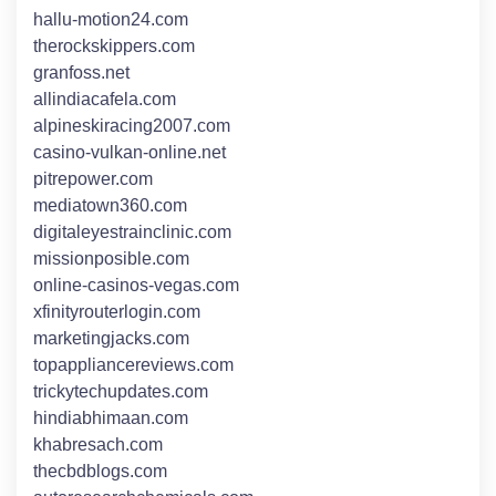
hallu-motion24.com
therockskippers.com
granfoss.net
allindiacafela.com
alpineskiracing2007.com
casino-vulkan-online.net
pitrepower.com
mediatown360.com
digitaleyestrainclinic.com
missionposible.com
online-casinos-vegas.com
xfinityrouterlogin.com
marketingjacks.com
topappliancereviews.com
trickytechupdates.com
hindiabhimaan.com
khabresach.com
thecbdblogs.com