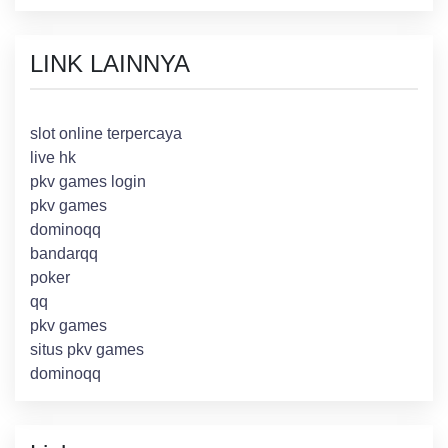
LINK LAINNYA
slot online terpercaya
live hk
pkv games login
pkv games
dominoqq
bandarqq
poker
qq
pkv games
situs pkv games
dominoqq