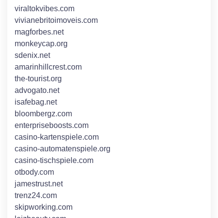
viraltokvibes.com
vivianebritoimoveis.com
magforbes.net
monkeycap.org
sdenix.net
amarinhillcrest.com
the-tourist.org
advogato.net
isafebag.net
bloombergz.com
enterpriseboosts.com
casino-kartenspiele.com
casino-automatenspiele.org
casino-tischspiele.com
otbody.com
jamestrust.net
trenz24.com
skipworking.com