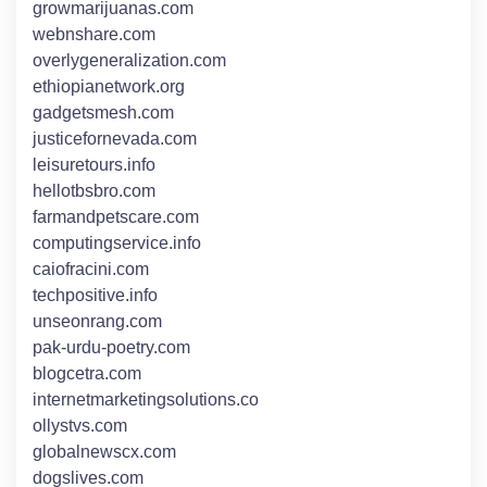
growmarijuanas.com
webnshare.com
overlygeneralization.com
ethiopianetwork.org
gadgetsmesh.com
justicefornevada.com
leisuretours.info
hellotbsbro.com
farmandpetscare.com
computingservice.info
caiofracini.com
techpositive.info
unseonrang.com
pak-urdu-poetry.com
blogcetra.com
internetmarketingsolutions.co
ollystvs.com
globalnewscx.com
dogslives.com