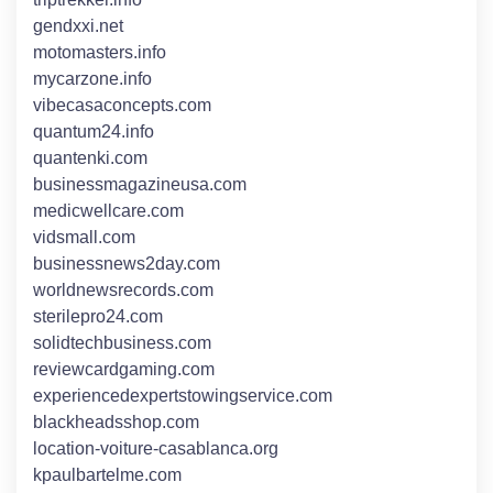
gendxxi.net
motomasters.info
mycarzone.info
vibecasaconcepts.com
quantum24.info
quantenki.com
businessmagazineusa.com
medicwellcare.com
vidsmall.com
businessnews2day.com
worldnewsrecords.com
sterilepro24.com
solidtechbusiness.com
reviewcardgaming.com
experiencedexpertstowingservice.com
blackheadsshop.com
location-voiture-casablanca.org
kpaulbartelme.com