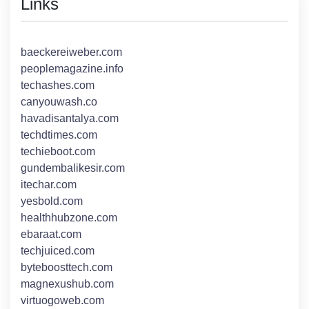
Links
baeckereiweber.com
peoplemagazine.info
techashes.com
canyouwash.co
havadisantalya.com
techdtimes.com
techieboot.com
gundembalikesir.com
itechar.com
yesbold.com
healthhubzone.com
ebaraat.com
techjuiced.com
byteboosttech.com
magnexushub.com
virtuogoweb.com