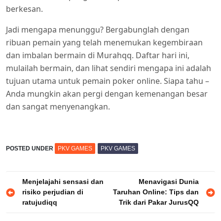
berkesan.
Jadi mengapa menunggu? Bergabunglah dengan
ribuan pemain yang telah menemukan kegembiraan
dan imbalan bermain di Murahqq. Daftar hari ini,
mulailah bermain, dan lihat sendiri mengapa ini adalah
tujuan utama untuk pemain poker online. Siapa tahu –
Anda mungkin akan pergi dengan kemenangan besar
dan sangat menyenangkan.
POSTED UNDER
PKV GAMES
PKV GAMES
Post
Menjelajahi sensasi dan
Menavigasi Dunia
risiko perjudian di
Taruhan Online: Tips dan
navigation
ratujudiqq
Trik dari Pakar JurusQQ