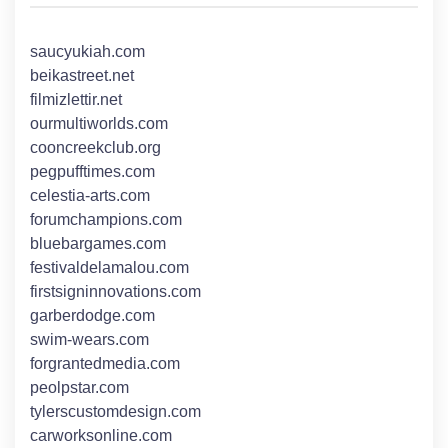
saucyukiah.com
beikastreet.net
filmizlettir.net
ourmultiworlds.com
cooncreekclub.org
pegpufftimes.com
celestia-arts.com
forumchampions.com
bluebargames.com
festivaldelamalou.com
firstsigninnovations.com
garberdodge.com
swim-wears.com
forgrantedmedia.com
peolpstar.com
tylerscustomdesign.com
carworksonline.com