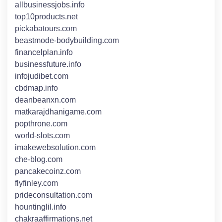
allbusinessjobs.info
top10products.net
pickabatours.com
beastmode-bodybuilding.com
financelplan.info
businessfuture.info
infojudibet.com
cbdmap.info
deanbeanxn.com
matkarajdhanigame.com
popthrone.com
world-slots.com
imakewebsolution.com
che-blog.com
pancakecoinz.com
flyfinley.com
prideconsultation.com
hountinglil.info
chakraaffirmations.net