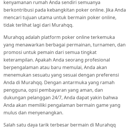
kenyamanan rumah Anda sendiri semuanya
berkontribusi pada kebangkitan poker online. Jika Anda
mencari tujuan utama untuk bermain poker online,
tidak terlihat lagi dari Murahqq.
Murahqq adalah platform poker online terkemuka
yang menawarkan berbagai permainan, turnamen, dan
promosi untuk pemain dari semua tingkat
keterampilan. Apakah Anda seorang profesional
berpengalaman atau baru memulai, Anda akan
menemukan sesuatu yang sesuai dengan preferensi
Anda di Murahqq. Dengan antarmuka yang ramah
pengguna, opsi pembayaran yang aman, dan
dukungan pelanggan 24/7, Anda dapat yakin bahwa
Anda akan memiliki pengalaman bermain game yang
mulus dan menyenangkan.
Salah satu daya tarik terbesar bermain di Murahqq