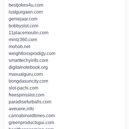
bestjokes4u.com
lustgurgaon.com
geniejaar.com
bobbyslot.com
11placemoulin.com
mintz360.com
mohob.net
weightlossprodigy.com
smarttechyinfo.com
digitalnotebook.org
maxualguru.com
bongdasuncity.com
slot-pachi.com
freespinsslot.com
paradisefurballs.com
aveuere.info
cannabinoidtimes.com
greenproductsgui.com