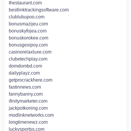
thestaurant.com
bestlinktrackingsoftware.com
clublubupoo.com
bonusmazijeu.com
bonuskyfojea.com
bonuskorokee.com
bonusgexipoy.com
casinorelaxluxe.com
clubetechplay.com
domdombd.com
dailyplayz.com
getprocrackhere.com
fastinnews.com
fannybanny.com
ifinitymarketer.com
jackpotkoning.com
modlinknetworks.com
longtimenewz.com
luckysportss.com