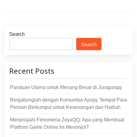
Search
Search
Recent Posts
Panduan Utama untuk Menang Besar di Juraganqq
Bergabunglah dengan Komunitas Ajoqq: Tempat Para
Pemain Berkumpul untuk Kesenangan dan Hadiah
Menjelajahi Fenomena ZoyaQQ: Apa yang Membuat
Platform Game Online Ini Menonjol?