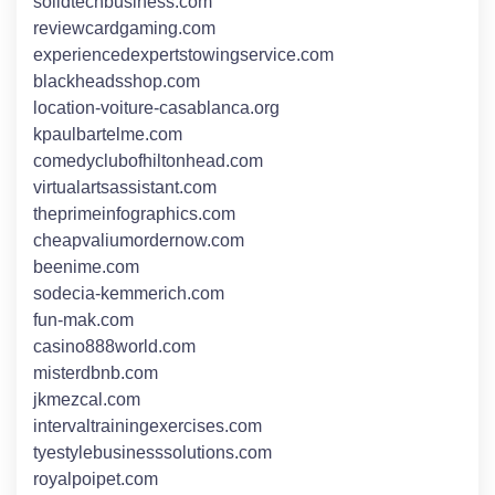
solidtechbusiness.com
reviewcardgaming.com
experiencedexpertstowingservice.com
blackheadsshop.com
location-voiture-casablanca.org
kpaulbartelme.com
comedyclubofhiltonhead.com
virtualartsassistant.com
theprimeinfographics.com
cheapvaliumordernow.com
beenime.com
sodecia-kemmerich.com
fun-mak.com
casino888world.com
misterdbnb.com
jkmezcal.com
intervaltrainingexercises.com
tyestylebusinesssolutions.com
royalpoipet.com