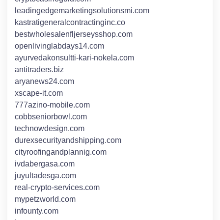
leadingedgemarketingsolutionsmi.com
kastratigeneralcontractinginc.co
bestwholesalenfljerseysshop.com
openlivinglabdays14.com
ayurvedakonsultti-kari-nokela.com
antitraders.biz
aryanews24.com
xscape-it.com
777azino-mobile.com
cobbseniorbowl.com
technowdesign.com
durexsecurityandshipping.com
cityroofingandplannig.com
ivdabergasa.com
juyultadesga.com
real-crypto-services.com
mypetzworld.com
infounty.com