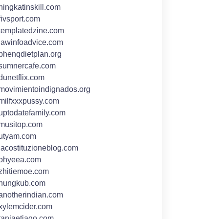
ningkatinskill.com
fivsport.com
templatedzine.com
lawinfoadvice.com
phenqdietplan.org
sumnercafe.com
dunetflix.com
movimientoindignados.org
milfxxxpussy.com
uptodatefamily.com
musitop.com
utyam.com
lacostituzioneblog.com
ohyeea.com
zhitiemoe.com
nungkub.com
anotherindian.com
xylemcider.com
taniaetiago.com