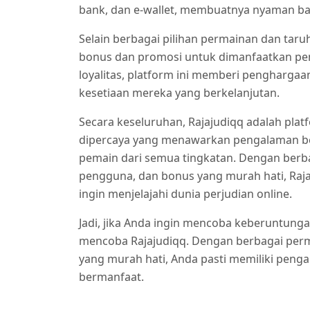
bank, dan e-wallet, membuatnya nyaman ba
Selain berbagai pilihan permainan dan tar
bonus dan promosi untuk dimanfaatkan pem
loyalitas, platform ini memberi pengharg
kesetiaan mereka yang berkelanjutan.
Secara keseluruhan, Rajajudiqq adalah plat
dipercaya yang menawarkan pengalaman be
pemain dari semua tingkatan. Dengan ber
pengguna, dan bonus yang murah hati, Raja
ingin menjelajahi dunia perjudian online.
Jadi, jika Anda ingin mencoba keberuntung
mencoba Rajajudiqq. Dengan berbagai per
yang murah hati, Anda pasti memiliki pe
bermanfaat.