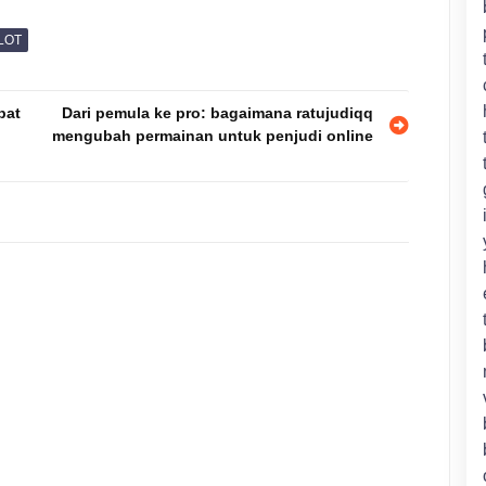
LOT
pat
Dari pemula ke pro: bagaimana ratujudiqq
mengubah permainan untuk penjudi online