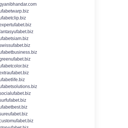
gyanibhandar.com
ufabetwarp.biz
ufabetclip.biz
expertufabet.biz
fantasyufabet.biz
ufabetsiam.biz
swissufabet.biz
ufabetbusiness.biz
greenufabet.biz
ufabetcolor.biz
extraufabet.biz
ufabetlife.biz
ufabetsolutions.biz
socialufabet.biz
surfufabet.biz
ufabetbest.biz
sureufabet.biz
customufabet.biz
storyufabet.biz